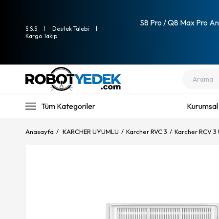
S8 Pro / Q8 Max Pro Ana
S.S.S
Destek Talebi
Kargo Takip
Tüm Kategoriler
Kurumsal
Anasayfa
KARCHER UYUMLU
Karcher RVC 3
Karcher RCV 3 