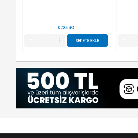
₺223,30
SEPETE EKLE