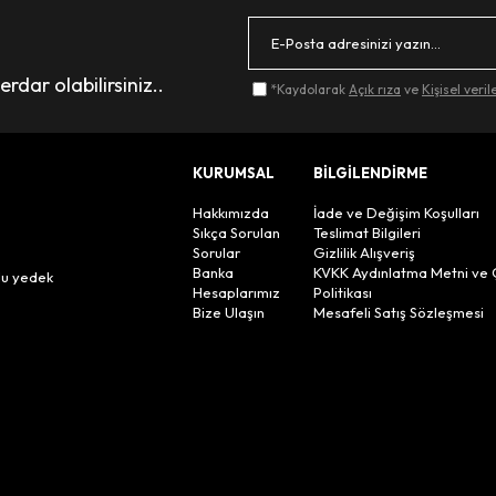
dar olabilirsiniz..
*Kaydolarak
Açık rıza
ve
Kişisel veri
KURUMSAL
BİLGİLENDİRME
Hakkımızda
İade ve Değişim Koşulları
Sıkça Sorulan
Teslimat Bilgileri
Sorular
Gizlilik Alışveriş
n
Banka
KVKK Aydınlatma Metni ve 
lu yedek
Hesaplarımız
Politikası
Bize Ulaşın
Mesafeli Satış Sözleşmesi