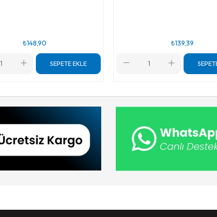
₺148,90
₺139,39
SEPETE EKLE
SEPET