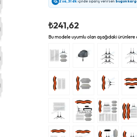
2 sa, 31 dk
içinde sipariş verirsen
bugün karg
₺241,62
Bu modele uyumlu olan aşağıdaki ürünlere d
Tükendi