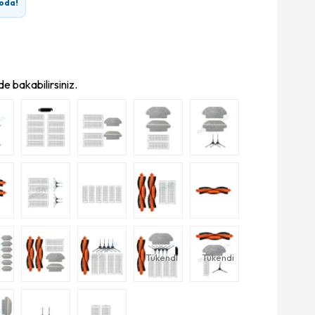
oda!
e bakabilirsiniz.
Tükendi
Tükendi