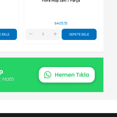
Filtre Mop Seti-7 Parça
₺405,15
E EKLE
SEPETE EKLE