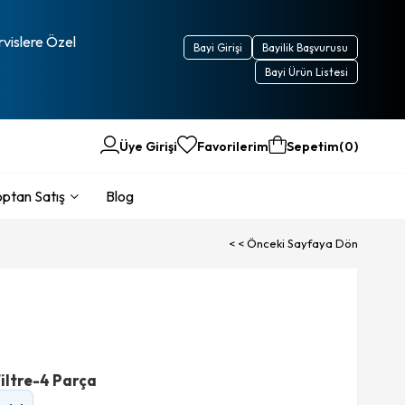
rvislere Özel
Bayi Girişi
Bayilik Başvurusu
Bayi Ürün Listesi
Üye Girişi
Favorilerim
Sepetim
0
ptan Satış
Blog
< < Önceki Sayfaya Dön
iltre-4 Parça