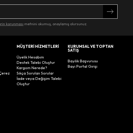
lerin korunması
metnini okumuş, onaylamış olursunuz.
MÜŞTERİ HİZMETLERİ
KURUMSAL VE TOPTAN
SATIŞ
Üyelik Hesabım
Bayilik Başvurusu
Destek Talebi Oluştur
Bayi Portal Girişi
Kargom Nerede?
Çerez
Sıkça Sorulan Sorular
İade veya Değişim Talebi
Oluştur