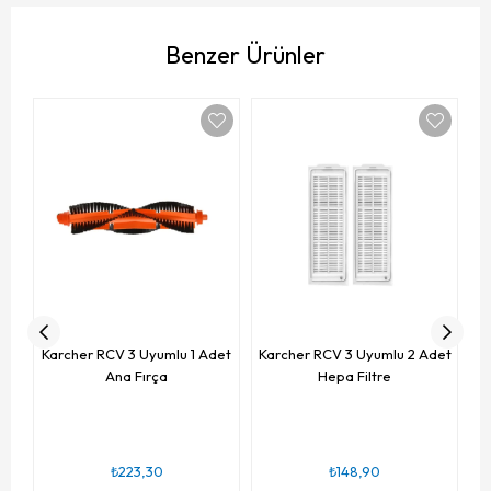
Benzer Ürünler
Ka
Karcher RCV 3 Uyumlu 1 Adet
Karcher RCV 3 Uyumlu 2 Adet
Ana Fırça
Hepa Filtre
₺223,30
₺148,90