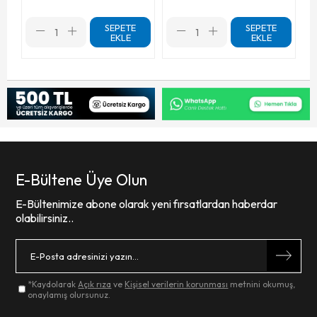
SEPETE
SEPETE
EKLE
EKLE
E-Bültene Üye Olun
E-Bültenimize abone olarak yeni fırsatlardan haberdar
olabilirsiniz..
*Kaydolarak
Açık rıza
ve
Kişisel verilerin korunması
metnini okumuş,
onaylamış olursunuz.