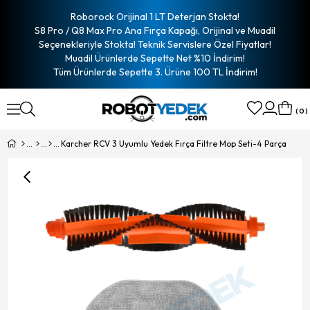
Roborock Orijinal 1 LT Deterjan Stokta!
S8 Pro / Q8 Max Pro Ana Fırça Kapağı, Orijinal ve Muadil
Seçenekleriyle Stokta! Teknik Servislere Özel Fiyatlar!
Muadil Ürünlerde Sepette Net %10 İndirim!
Tüm Ürünlerde Sepette 3. Ürüne 100 TL İndirim!
0
Karcher RCV 3 Uyumlu Yedek Fırça Filtre Mop Seti-4 Parça