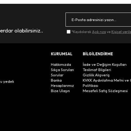
dar olabilirsiniz..
*Kaydolarak
Açık rıza
ve
Kişisel veri
KURUMSAL
BİLGİLENDİRME
Hakkımızda
İade ve Değişim Koşulları
Sıkça Sorulan
Teslimat Bilgileri
Sorular
Gizlilik Alışveriş
n
Banka
KVKK Aydınlatma Metni ve 
lu yedek
Hesaplarımız
Politikası
Bize Ulaşın
Mesafeli Satış Sözleşmesi