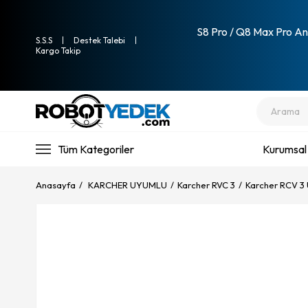
S8 Pro / Q8 Max Pro Ana
S.S.S
Destek Talebi
Kargo Takip
Tüm Kategoriler
Kurumsal
Anasayfa
KARCHER UYUMLU
Karcher RVC 3
Karcher RCV 3 