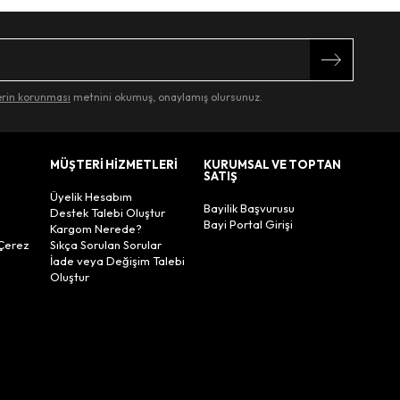
lerin korunması
metnini okumuş, onaylamış olursunuz.
MÜŞTERİ HİZMETLERİ
KURUMSAL VE TOPTAN
SATIŞ
Üyelik Hesabım
Bayilik Başvurusu
Destek Talebi Oluştur
Bayi Portal Girişi
Kargom Nerede?
Çerez
Sıkça Sorulan Sorular
İade veya Değişim Talebi
Oluştur