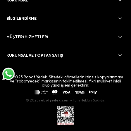
KURUMSAL
BİLGİLENDİRME
MÜŞTERİ HİZMETLERİ
KURUMSAL VE TOPTAN SATIŞ
© 2025 Robot Yedek. Sitedeki görsellerin izinsiz kopyalanması
ve "robotyedek" markasının taklit edilmesi, fikri mülkiyet ihlali
olup yasal işlem gerektirir.
© 2025
robotyedek.com
- Tüm Hakları Saklıdır.