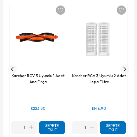
Ka
Karcher RCV 3 Uyumlu 1 Adet
Karcher RCV 3 Uyumlu 2 Adet
Ana Fırça
Hepa Filtre
₺223,30
₺148,90
SEPETE
SEPETE
EKLE
EKLE