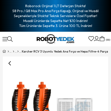
Roborock Orijinal 1 LT Deterjan Stokta!
S8 Pro / Q8 Max Pro Ana Fırça Kapağı, Orijinal ve Muadil
Seçenekleriyle Stokta! Teknik Servislere Özel Fiyatlar!
Muadil Ürünlerde Sepette Net %10 İndirim!
Tüm Ürünlerde Sepette 3. Ürüne 100 TL İndirim!
0
Karcher RCV 3 Uyumlu Yedek Ana Fırça ve Hepa Filtre-4 Parça