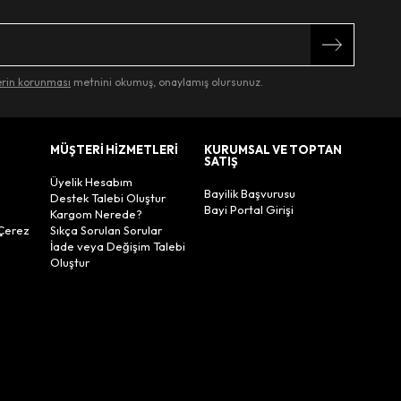
lerin korunması
metnini okumuş, onaylamış olursunuz.
MÜŞTERİ HİZMETLERİ
KURUMSAL VE TOPTAN
SATIŞ
Üyelik Hesabım
Bayilik Başvurusu
Destek Talebi Oluştur
Bayi Portal Girişi
Kargom Nerede?
Çerez
Sıkça Sorulan Sorular
İade veya Değişim Talebi
Oluştur