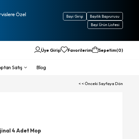
rvislere Özel
Bayi Girişi
Bayilik Başvurusu
Bayi Ürün Listesi
Üye Girişi
Favorilerim
Sepetim
0
ptan Satış
Blog
< < Önceki Sayfaya Dön
jinal 4 Adet Mop