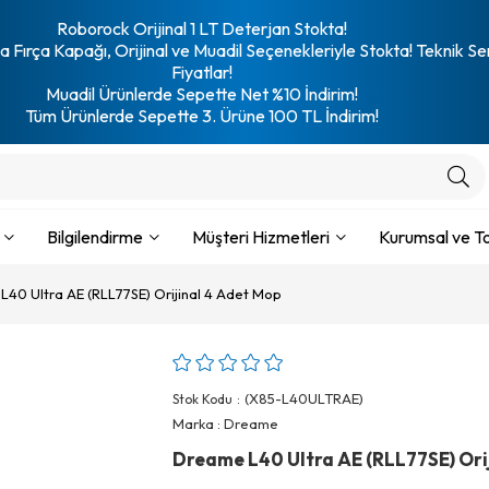
Roborock Orijinal 1 LT Deterjan Stokta!
 Fırça Kapağı, Orijinal ve Muadil Seçenekleriyle Stokta! Teknik Se
Fiyatlar!
Muadil Ürünlerde Sepette Net %10 İndirim!
Tüm Ürünlerde Sepette 3. Ürüne 100 TL İndirim!
Bilgilendirme
Müşteri Hizmetleri
Kurumsal ve To
40 Ultra AE (RLL77SE) Orijinal 4 Adet Mop
(X85-L40ULTRAE)
Stok Kodu
Marka
:
Dreame
Dreame L40 Ultra AE (RLL77SE) Ori