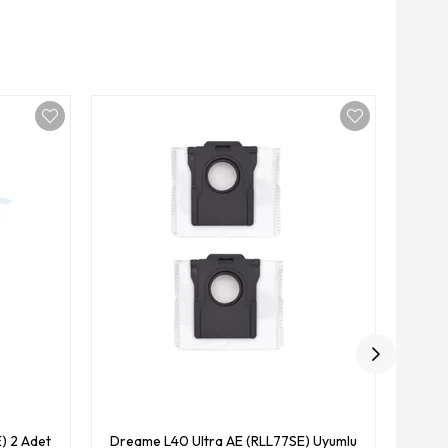
Drea
) 2 Adet
Dreame L40 Ultra AE (RLL77SE) Uyumlu