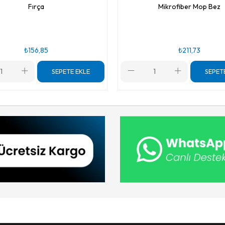
Fırça
Mikrofiber Mop Bez
₺156,85
₺211,73
SEPETE EKLE
SEPET