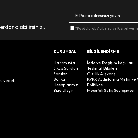
dar olabilirsiniz..
*Kaydolarak
Açık rıza
ve
Kişisel veri
KURUMSAL
BİLGİLENDİRME
Hakkımızda
İade ve Değişim Koşulları
Sıkça Sorulan
Teslimat Bilgileri
Sorular
Gizlilik Alışveriş
n
Banka
KVKK Aydınlatma Metni ve 
lu yedek
Hesaplarımız
Politikası
Bize Ulaşın
Mesafeli Satış Sözleşmesi