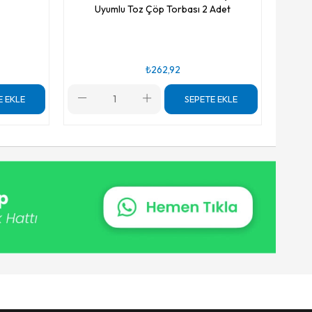
Uyumlu Toz Çöp Torbası 2 Adet
₺262,92
E EKLE
SEPETE EKLE