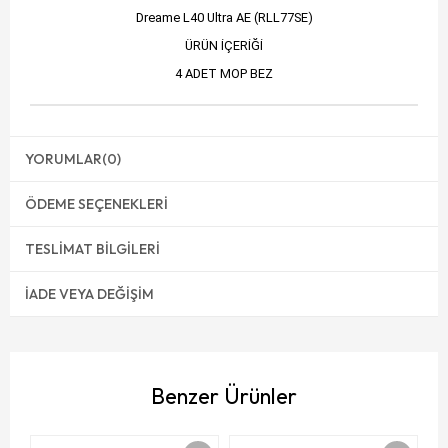
Dreame L40 Ultra AE (RLL77SE)
ÜRÜN İÇERİĞİ
4 ADET MOP BEZ
YORUMLAR
(0)
ÖDEME SEÇENEKLERI
TESLIMAT BILGILERI
İADE VEYA DEĞIŞIM
Benzer Ürünler