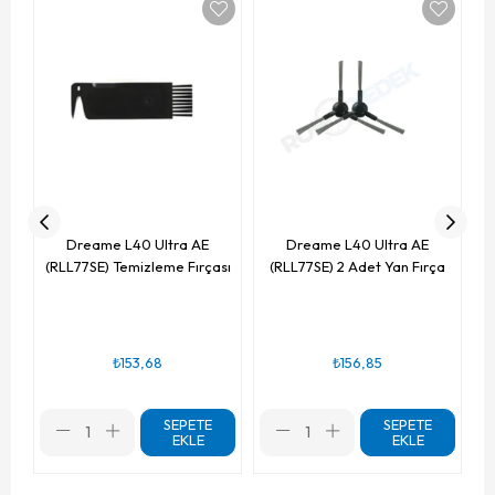
(
Dreame L40 Ultra AE
Dreame L40 Ultra AE
(RLL77SE) Temizleme Fırçası
(RLL77SE) 2 Adet Yan Fırça
₺153,68
₺156,85
SEPETE
SEPETE
EKLE
EKLE