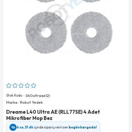
Stok Kodu
(l40ultraae12)
Marka
:
Robot Yedek
Dreame L40 Ultra AE (RLL77SE) 4 Adet
Mikrofiber Mop Bez
6 sa, 51 dk
içinde sipariş verirsen
bugün kargoda!