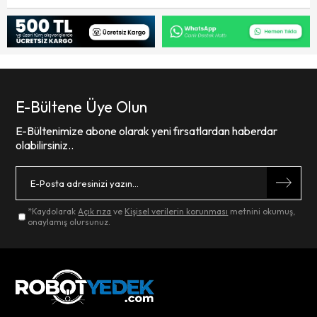
E-Bültene Üye Olun
E-Bültenimize abone olarak yeni fırsatlardan haberdar
olabilirsiniz..
*Kaydolarak
Açık rıza
ve
Kişisel verilerin korunması
metnini okumuş,
onaylamış olursunuz.