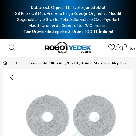
Roborock Orijinal 1 LT Deterjan Stokta!
S8 Pro / Q8 Max Pro Ana Fırça Kapağı, Orijinal ve Muadil
Seçenekleriyle Stokta! Teknik Servislere Özel Fiyatlar!
Muadil Ürünlerde Sepette Net %10 İndirim!
Tüm Ürünlerde Sepette 3. Ürüne 100 TL İndirim!
0
Dreame L40 Ultra AE (RLL77SE) 4 Adet Mikrofiber Mop Bez