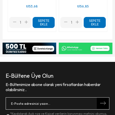
₺153,68
₺156,85
SEPETE
SEPETE
EKLE
EKLE
E-Bültene Üye Olun
E-Bültenimize abone olarak yeni fırsatlardan haberdar
olabilirsiniz..
*Kaydolarak
Açık rıza
ve
Kişisel verilerin korunması
metnini okumuş,