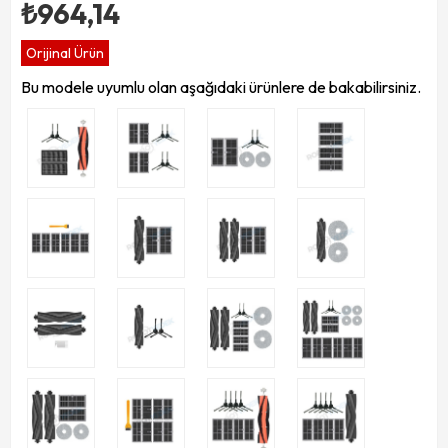
₺964,14
Orijinal Ürün
Bu modele uyumlu olan aşağıdaki ürünlere de bakabilirsiniz.