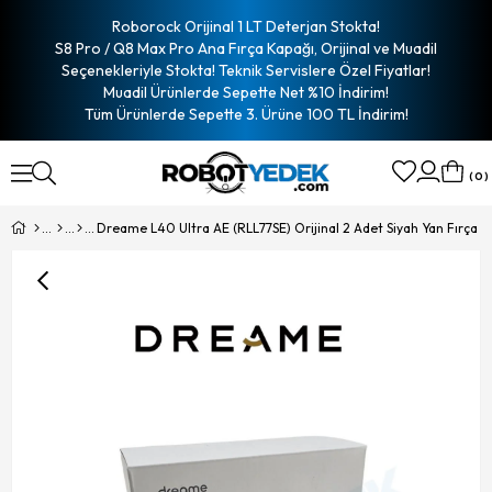
Roborock Orijinal 1 LT Deterjan Stokta!
S8 Pro / Q8 Max Pro Ana Fırça Kapağı, Orijinal ve Muadil
Seçenekleriyle Stokta! Teknik Servislere Özel Fiyatlar!
Muadil Ürünlerde Sepette Net %10 İndirim!
Tüm Ürünlerde Sepette 3. Ürüne 100 TL İndirim!
0
Dreame L40 Ultra AE (RLL77SE) Orijinal 2 Adet Siyah Yan Fırça