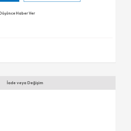
 Düşünce Haber Ver
İade veya Değişim