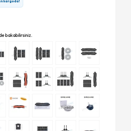
ın kargoda!
e bakabilirsiniz.
Tükendi