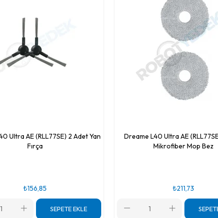
0 Ultra AE (RLL77SE) 2 Adet Yan
Dreame L40 Ultra AE (RLL77SE
Fırça
Mikrofiber Mop Bez
₺156,85
₺211,73
SEPETE EKLE
SEPET