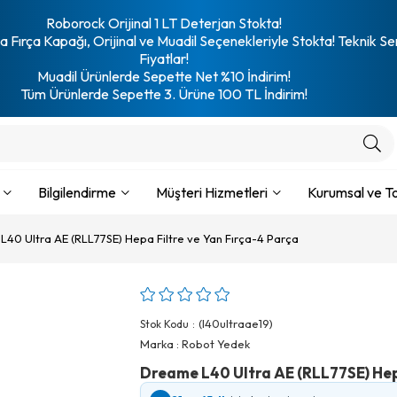
Roborock Orijinal 1 LT Deterjan Stokta!
 Fırça Kapağı, Orijinal ve Muadil Seçenekleriyle Stokta! Teknik Se
Fiyatlar!
Muadil Ürünlerde Sepette Net %10 İndirim!
Tüm Ürünlerde Sepette 3. Ürüne 100 TL İndirim!
Bilgilendirme
Müşteri Hizmetleri
Kurumsal ve To
40 Ultra AE (RLL77SE) Hepa Filtre ve Yan Fırça-4 Parça
(l40ultraae19)
Stok Kodu
Marka
:
Robot Yedek
Dreame L40 Ultra AE (RLL77SE) Hepa