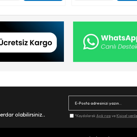
dar olabilirsiniz..
*Kaydolarak
Açık rıza
ve
Kişisel veri