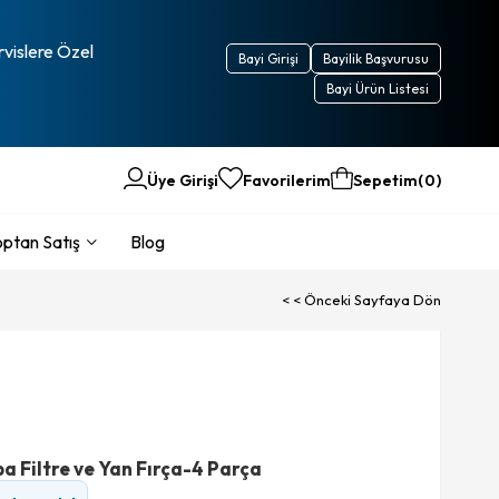
rvislere Özel
Bayi Girişi
Bayilik Başvurusu
Bayi Ürün Listesi
Üye Girişi
Favorilerim
Sepetim
0
ptan Satış
Blog
< < Önceki Sayfaya Dön
 Filtre ve Yan Fırça-4 Parça