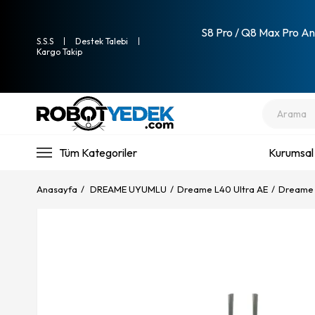
S8 Pro / Q8 Max Pro Ana
S.S.S
Destek Talebi
Kargo Takip
Tüm Kategoriler
Kurumsal
Anasayfa
DREAME UYUMLU
Dreame L40 Ultra AE
Dreame L