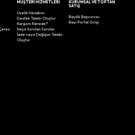
MÜŞTERİ HİZMETLERİ
KURUMSAL VE TOPTAN
SATIŞ
Üyelik Hesabım
Bayilik Başvurusu
Destek Talebi Oluştur
Bayi Portal Girişi
Kargom Nerede?
Çerez
Sıkça Sorulan Sorular
İade veya Değişim Talebi
Oluştur