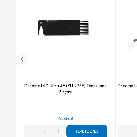
Dreame L40 Ultra AE (RLL77SE) Temizleme
Dreame L4
Fırçası
₺153,68
SEPETE EKLE