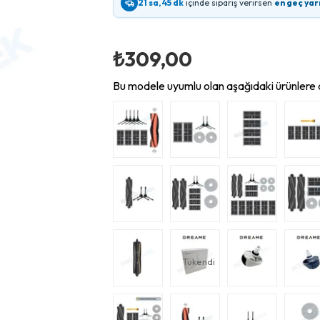
21 sa, 45 dk
içinde sipariş verirsen
en geç yar
₺309,00
Bu modele uyumlu olan aşağıdaki ürünlere d
Tükendi