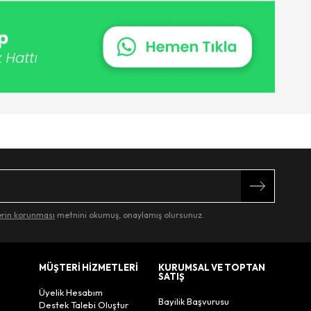
lerin korunması
metnini okumuş, onaylamış olursunuz.
MÜŞTERİ HİZMETLERİ
KURUMSAL VE TOPTAN
SATIŞ
Üyelik Hesabım
Bayilik Başvurusu
Destek Talebi Oluştur