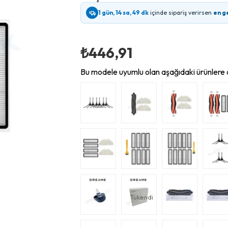
1 gün, 14 sa, 49 dk
içinde sipariş verirsen
en g
₺446,91
Bu modele uyumlu olan aşağıdaki ürünlere d
Tükendi