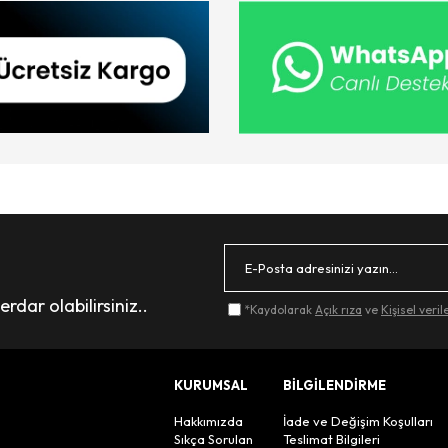
dar olabilirsiniz..
*Kaydolarak
Açık rıza
ve
Kişisel veri
KURUMSAL
BİLGİLENDİRME
Hakkımızda
İade ve Değişim Koşulları
Sıkça Sorulan
Teslimat Bilgileri