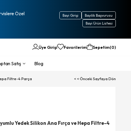
rvislere Özel
Bayi Girişi
Bayilik Başvurusu
Bayi Ürün Listesi
Üye Girişi
Favorilerim
Sepetim
0
ptan Satış
Blog
pa Filtre-4 Parça
< < Önceki Sayfaya Dön
mlu Yedek Silikon Ana Fırça ve Hepa Filtre-4