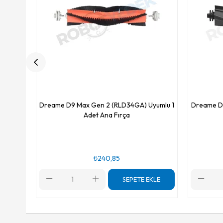
Dreame D9 Max Gen 2 (RLD34GA) Uyumlu 1
Dreame D
Adet Ana Fırça
₺240,85
SEPETE EKLE