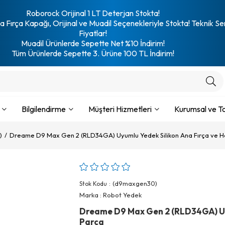
Roborock Orijinal 1 LT Deterjan Stokta!
 Fırça Kapağı, Orijinal ve Muadil Seçenekleriyle Stokta! Teknik Se
Fiyatlar!
Muadil Ürünlerde Sepette Net %10 İndirim!
Tüm Ürünlerde Sepette 3. Ürüne 100 TL İndirim!
Bilgilendirme
Müşteri Hizmetleri
Kurumsal ve To
)
Dreame D9 Max Gen 2 (RLD34GA) Uyumlu Yedek Silikon Ana Fırça ve He
(d9maxgen30)
Stok Kodu
Marka
:
Robot Yedek
Dreame D9 Max Gen 2 (RLD34GA) Uyu
Parça