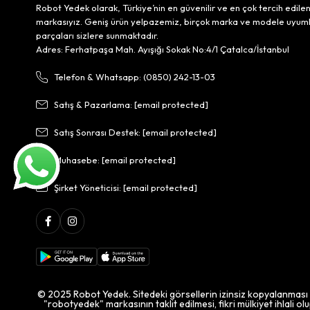
Robot Yedek olarak, Türkiye’nin en güvenilir ve en çok tercih edile
markasıyız. Geniş ürün yelpazemiz, birçok marka ve modele uyum
parçaları sizlere sunmaktadır.
Adres: Ferhatpaşa Mah. Ayışığı Sokak No:4/1 Çatalca/İstanbul
Telefon & Whatsapp: (0850) 242-13-03
Satış & Pazarlama:
[email protected]
Satış Sonrası Destek:
[email protected]
Muhasebe:
[email protected]
Şirket Yöneticisi:
[email protected]
© 2025 Robot Yedek. Sitedeki görsellerin izinsiz kopyalanması
"robotyedek" markasının taklit edilmesi, fikri mülkiyet ihlali ol