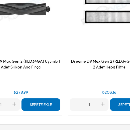
9 Max Gen 2 (RLD34GA) Uyumlu 1
Dreame D9 Max Gen 2 (RLD34G
Adet Silikon Ana Fırça
2 Adet Hepa Filtre
₺278,99
₺203,16
SEPETE EKLE
SEPET