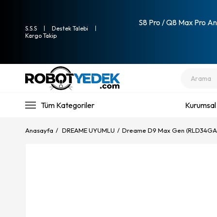
S8 Pro / Q8 Max Pro Ana
S.S.S
Destek Talebi
Kargo Takip
Tüm Kategoriler
Kurumsal
Anasayfa
DREAME UYUMLU
Dreame D9 Max Gen (RLD34GA