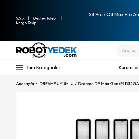
S8 Pro / Q8 Max Pro Ana
S.S.S
Destek Talebi
Kargo Takip
Tüm Kategoriler
Kurumsal
Anasayfa
DREAME UYUMLU
Dreame D9 Max Gen (RLD34GA