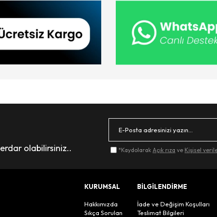
dar olabilirsiniz..
*Kaydolarak
Açık rıza
ve
Kişisel veri
KURUMSAL
BİLGİLENDİRME
Hakkımızda
İade ve Değişim Koşulları
Sıkça Sorulan
Teslimat Bilgileri