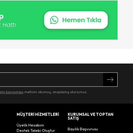
lerin korunması
metnini okumuş, onaylamış olursunuz.
MÜŞTERİ HİZMETLERİ
KURUMSAL VE TOPTAN
SATIŞ
Üyelik Hesabım
Bayilik Başvurusu
Destek Talebi Oluştur