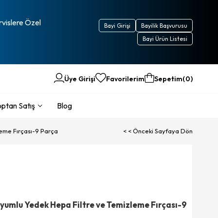
rvislere Özel
Bayi Girişi
Bayilik Başvurusu
Bayi Ürün Listesi
Üye Girişi
Favorilerim
Sepetim
0
ptan Satış
Blog
eme Fırçası-9 Parça
< < Önceki Sayfaya Dön
mlu Yedek Hepa Filtre ve Temizleme Fırçası-9