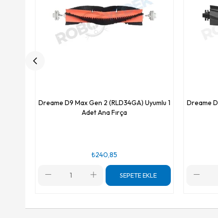
Dreame D9 Max Gen 2 (RLD34GA) Uyumlu 1
Dreame D
Adet Ana Fırça
₺240,85
SEPETE EKLE