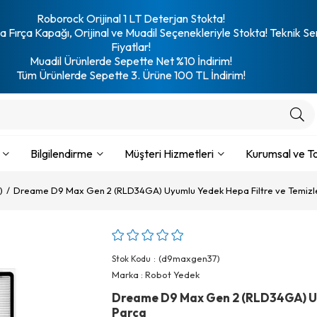
Roborock Orijinal 1 LT Deterjan Stokta!
 Fırça Kapağı, Orijinal ve Muadil Seçenekleriyle Stokta! Teknik Se
Fiyatlar!
Muadil Ürünlerde Sepette Net %10 İndirim!
Tüm Ürünlerde Sepette 3. Ürüne 100 TL İndirim!
Bilgilendirme
Müşteri Hizmetleri
Kurumsal ve To
)
Dreame D9 Max Gen 2 (RLD34GA) Uyumlu Yedek Hepa Filtre ve Temizl
(d9maxgen37)
Stok Kodu
Marka
:
Robot Yedek
Dreame D9 Max Gen 2 (RLD34GA) Uyu
Parça