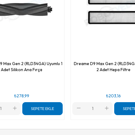
9 Max Gen 2 (RLD34GA) Uyumlu 1
Dreame D9 Max Gen 2 (RLD34G
Adet Silikon Ana Fırça
2 Adet Hepa Filtre
₺278,99
₺203,16
SEPETE EKLE
SEPET