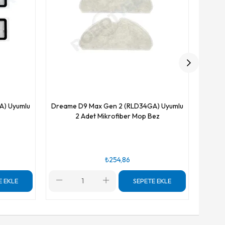
A) Uyumlu
Dreame D9 Max Gen 2 (RLD34GA) Uyumlu
2 Adet Mikrofiber Mop Bez
₺254,86
E EKLE
SEPETE EKLE