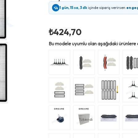
1 gün, 15 sa, 3 dk
içinde sipariş verirsen
en ge
₺424,70
Bu modele uyumlu olan aşağıdaki ürünlere d
Tükendi