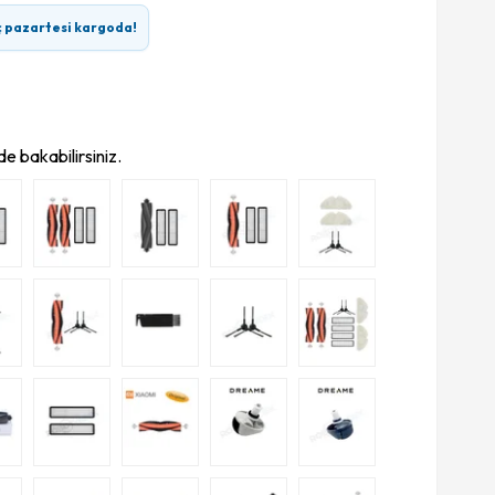
ç pazartesi kargoda!
e bakabilirsiniz.