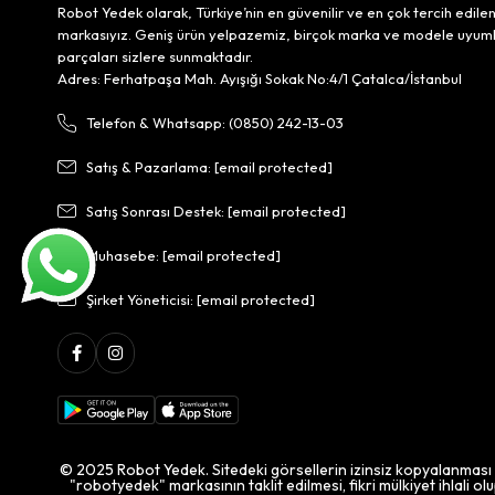
Robot Yedek olarak, Türkiye’nin en güvenilir ve en çok tercih edile
markasıyız. Geniş ürün yelpazemiz, birçok marka ve modele uyum
parçaları sizlere sunmaktadır.
Adres: Ferhatpaşa Mah. Ayışığı Sokak No:4/1 Çatalca/İstanbul
Telefon & Whatsapp: (0850) 242-13-03
Satış & Pazarlama:
[email protected]
Satış Sonrası Destek:
[email protected]
Muhasebe:
[email protected]
Şirket Yöneticisi:
[email protected]
© 2025 Robot Yedek. Sitedeki görsellerin izinsiz kopyalanması
"robotyedek" markasının taklit edilmesi, fikri mülkiyet ihlali ol