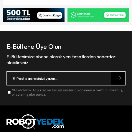
E-Bültene Üye Olun
E-Bültenimize abone olarak yeni fırsatlardan haberdar
olabilirsiniz..
*Kaydolarak
Açık rıza
ve
Kişisel verilerin korunması
metnini okumuş,
onaylamış olursunuz.