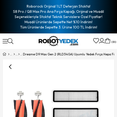
Roborock Orijinal 1 LT Deterjan Stokta!
S8 Pro / Q8 Max Pro Ana Fırça Kapağı, Orijinal ve Muadil
Seçenekleriyle Stokta! Teknik Servislere Özel Fiyatlar!
Muadil Ürünlerde Sepette Net %10 İndirim!
Tüm Ürünlerde Sepette 3. Ürüne 100 TL İndirim!
0