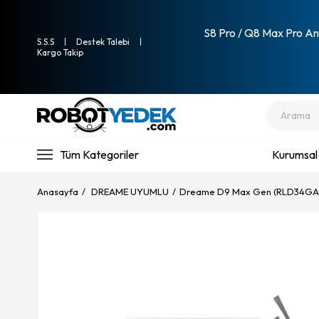
S8 Pro / Q8 Max Pro Ana
S.S.S
Destek Talebi
Kargo Takip
Tüm Kategoriler
Kurumsal
Anasayfa
DREAME UYUMLU
Dreame D9 Max Gen (RLD34GA