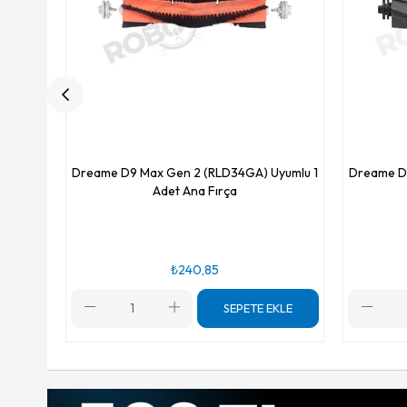
Dreame D9 Max Gen 2 (RLD34GA) Uyumlu 1
Dreame D
Adet Ana Fırça
₺240,85
SEPETE EKLE