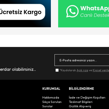
dar olabilirsiniz..
*Kaydolarak
Açık rıza
ve
Kişisel veri
KURUMSAL
BİLGİLENDİRME
Hakkımızda
İade ve Değişim Koşulları
Sıkça Sorulan
Teslimat Bilgileri
Sorular
Gizlilik Alışveriş
n