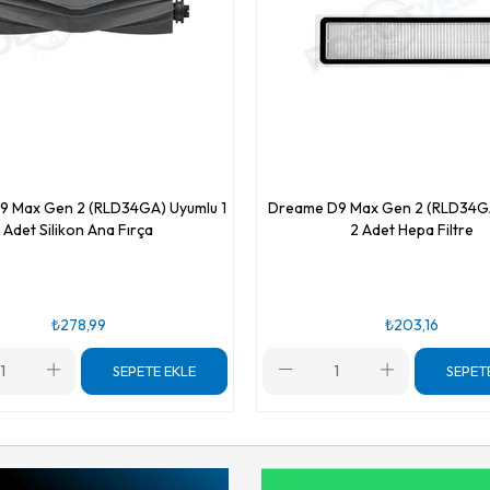
9 Max Gen 2 (RLD34GA) Uyumlu 1
Dreame D9 Max Gen 2 (RLD34G
Adet Silikon Ana Fırça
2 Adet Hepa Filtre
₺278,99
₺203,16
SEPETE EKLE
SEPET