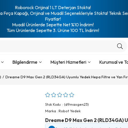
Roborock Orijinal 1 LT Deterjan Stokta!
 Fırça Kapağı, Orijinal ve Muadil Seçenekleriyle Stokta! Teknik Se
Fiyatlar!
Muadil Ürünlerde Sepette Net %10 İndirim!
Tüm Ürünlerde Sepette 3. Ürüne 100 TL İndirim!
Bilgilendirme
Müşteri Hizmetleri
Kurumsal ve To
)
Dreame D9 Max Gen 2 (RLD34GA) Uyumlu Yedek Hepa Filtre ve Yan Fı
(d9maxgen23)
Stok Kodu
Marka
:
Robot Yedek
Dreame D9 Max Gen 2 (RLD34GA) Uyu