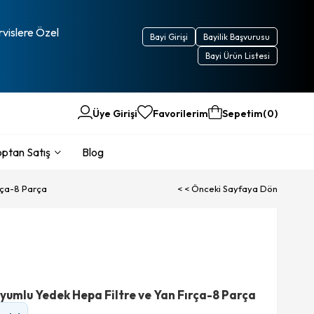
rvislere Özel
Bayi Girişi
Bayilik Başvurusu
Bayi Ürün Listesi
Üye Girişi
Favorilerim
Sepetim
0
ptan Satış
Blog
rça-8 Parça
< < Önceki Sayfaya Dön
mlu Yedek Hepa Filtre ve Yan Fırça-8 Parça