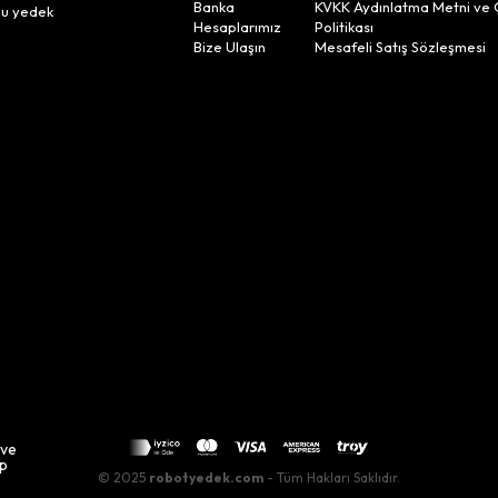
Banka
KVKK Aydınlatma Metni ve 
lu yedek
Hesaplarımız
Politikası
Bize Ulaşın
Mesafeli Satış Sözleşmesi
 ve
up
© 2025
robotyedek.com
- Tüm Hakları Saklıdır.