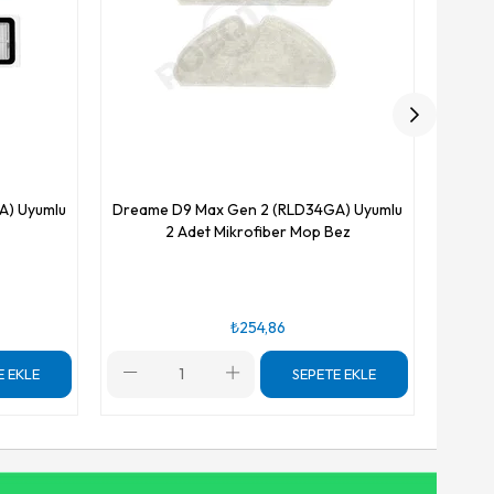
A) Uyumlu
Dreame D9 Max Gen 2 (RLD34GA) Uyumlu
2 Adet Mikrofiber Mop Bez
₺254,86
E EKLE
SEPETE EKLE