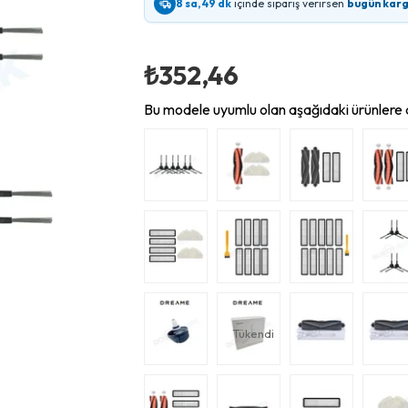
8 sa, 49 dk
içinde sipariş verirsen
bugün kar
₺352,46
Bu modele uyumlu olan aşağıdaki ürünlere d
Tükendi