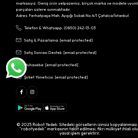
markasıyız. Geniş ürün yelpazemiz, birçok marka ve modele uyum
parçaları sizlere sunmaktadır.
Adres: Ferhatpaşa Mah. Ayışığı Sokak No:4/1 Çatalca/İstanbul
Telefon & Whatsapp: (0850) 242-13-03
Satış & Pazarlama:
[email protected]
Satış Sonrası Destek:
[email protected]
Muhasebe:
[email protected]
Şirket Yöneticisi:
[email protected]
© 2025 Robot Yedek. Sitedeki görsellerin izinsiz kopyalanması
"robotyedek" markasının taklit edilmesi, fikri mülkiyet ihlali ol
yasal işlem gerektirir.