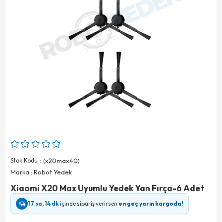
Stok Kodu
(x20max40)
Marka
:
Robot Yedek
Xiaomi X20 Max Uyumlu Yedek Yan Fırça-6 Adet
17 sa, 14 dk
içinde sipariş verirsen
en geç yarın kargoda!