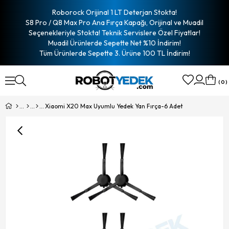
Roborock Orijinal 1 LT Deterjan Stokta!
S8 Pro / Q8 Max Pro Ana Fırça Kapağı, Orijinal ve Muadil
Seçenekleriyle Stokta! Teknik Servislere Özel Fiyatlar!
Muadil Ürünlerde Sepette Net %10 İndirim!
Tüm Ürünlerde Sepette 3. Ürüne 100 TL İndirim!
0
Xiaomi X20 Max Uyumlu Yedek Yan Fırça-6 Adet