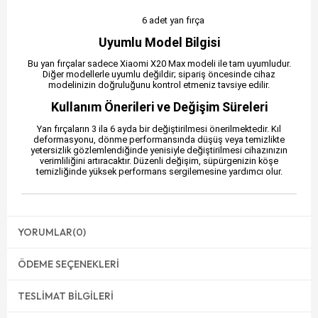
6 adet yan fırça
Uyumlu Model Bilgisi
Bu yan fırçalar sadece Xiaomi X20 Max modeli ile tam uyumludur.
Diğer modellerle uyumlu değildir; sipariş öncesinde cihaz
modelinizin doğruluğunu kontrol etmeniz tavsiye edilir.
Kullanım Önerileri ve Değişim Süreleri
Yan fırçaların 3 ila 6 ayda bir değiştirilmesi önerilmektedir. Kıl
deformasyonu, dönme performansında düşüş veya temizlikte
yetersizlik gözlemlendiğinde yenisiyle değiştirilmesi cihazınızın
verimliliğini artıracaktır. Düzenli değişim, süpürgenizin köşe
temizliğinde yüksek performans sergilemesine yardımcı olur.
YORUMLAR
(0)
ÖDEME SEÇENEKLERI
TESLIMAT BILGILERI