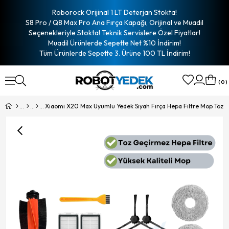
Roborock Orijinal 1 LT Deterjan Stokta!
S8 Pro / Q8 Max Pro Ana Fırça Kapağı, Orijinal ve Muadil
Seçenekleriyle Stokta! Teknik Servislere Özel Fiyatlar!
Muadil Ürünlerde Sepette Net %10 İndirim!
Tüm Ürünlerde Sepette 3. Ürüne 100 TL İndirim!
0