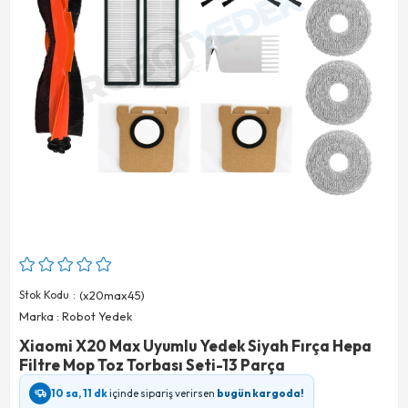
Stok Kodu
(x20max45)
Marka
:
Robot Yedek
Xiaomi X20 Max Uyumlu Yedek Siyah Fırça Hepa
Filtre Mop Toz Torbası Seti-13 Parça
10 sa, 11 dk
içinde sipariş verirsen
bugün kargoda!