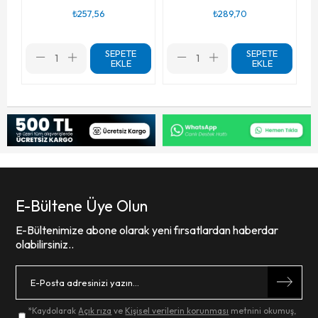
₺257,56
₺289,70
SEPETE
SEPETE
EKLE
EKLE
E-Bültene Üye Olun
E-Bültenimize abone olarak yeni fırsatlardan haberdar
olabilirsiniz..
*Kaydolarak
Açık rıza
ve
Kişisel verilerin korunması
metnini okumuş,