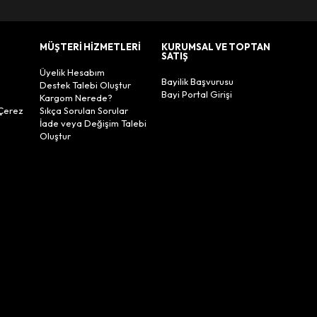
MÜŞTERİ HİZMETLERİ
KURUMSAL VE TOPTAN
SATIŞ
Üyelik Hesabım
Bayilik Başvurusu
Destek Talebi Oluştur
Bayi Portal Girişi
Kargom Nerede?
Çerez
Sıkça Sorulan Sorular
İade veya Değişim Talebi
Oluştur