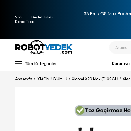
S8 Pro / Q8 Max Pro Ana
S.S.S
Destek Talebi
Kargo Takip
Tüm Kategoriler
Kurumsal
Anasayfa
XIAOMI UYUMLU
Xiaomi X20 Max (D109GL)
Xiao