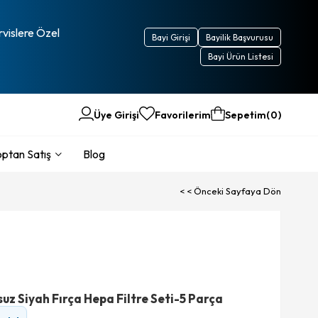
rvislere Özel
Bayi Girişi
Bayilik Başvurusu
Bayi Ürün Listesi
Üye Girişi
Favorilerim
Sepetim
0
ptan Satış
Blog
< < Önceki Sayfaya Dön
 Siyah Fırça Hepa Filtre Seti-5 Parça