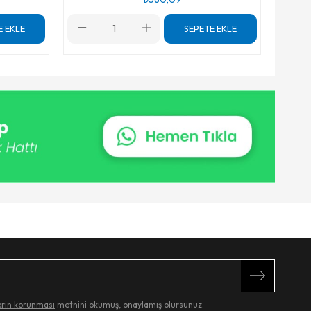
E EKLE
SEPETE EKLE
lerin korunması
metnini okumuş, onaylamış olursunuz.