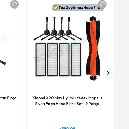
Xiaomi
Yan Fırça
Xiaomi X20 Max Uyumlu Yedek Mopsuz
Siyah Fırça Hepa Filtre Seti-9 Parça
₺580,09