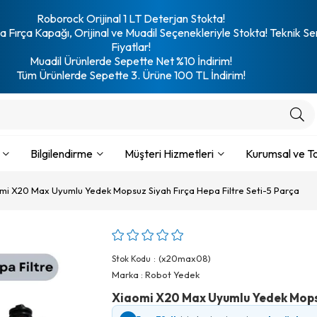
Roborock Orijinal 1 LT Deterjan Stokta!
 Fırça Kapağı, Orijinal ve Muadil Seçenekleriyle Stokta! Teknik Se
Fiyatlar!
Muadil Ürünlerde Sepette Net %10 İndirim!
Tüm Ürünlerde Sepette 3. Ürüne 100 TL İndirim!
Bilgilendirme
Müşteri Hizmetleri
Kurumsal ve To
mi X20 Max Uyumlu Yedek Mopsuz Siyah Fırça Hepa Filtre Seti-5 Parça
(x20max08)
Stok Kodu
Marka
:
Robot Yedek
Xiaomi X20 Max Uyumlu Yedek Mopsuz