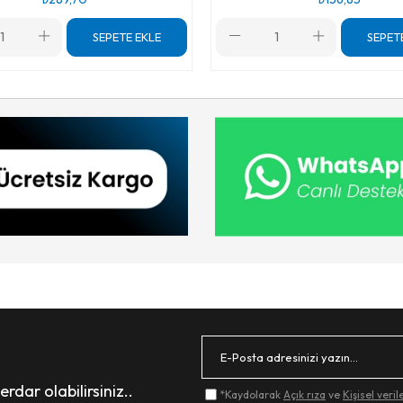
SEPETE EKLE
SEPET
dar olabilirsiniz..
*Kaydolarak
Açık rıza
ve
Kişisel veri