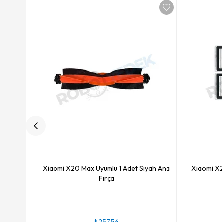
Xiaomi X20 Max Uyumlu 1 Adet Siyah Ana
Xiaomi X2
Fırça
₺257,56