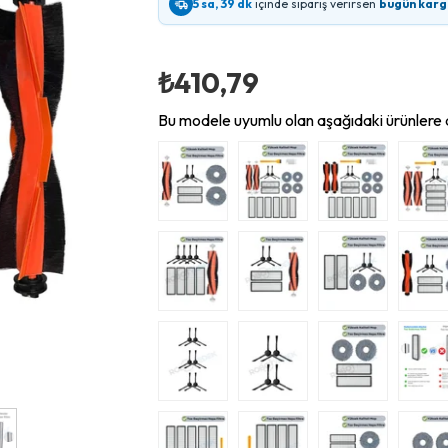
5 sa, 39 dk
içinde sipariş verirsen
bugün karg
₺410,79
Bu modele uyumlu olan aşağıdaki ürünlere d