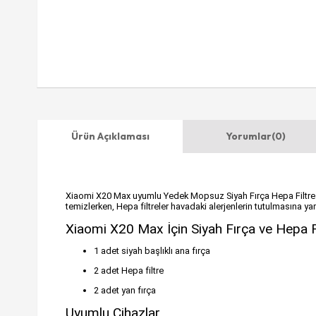
Ürün Açıklaması
Yorumlar
(0)
Xiaomi X20 Max uyumlu Yedek Mopsuz Siyah Fırça Hepa Filtre Seti,
temizlerken, Hepa filtreler havadaki alerjenlerin tutulmasına yar
Xiaomi X20 Max İçin Siyah Fırça ve Hepa Fil
1 adet siyah başlıklı ana fırça
2 adet Hepa filtre
2 adet yan fırça
Uyumlu Cihazlar