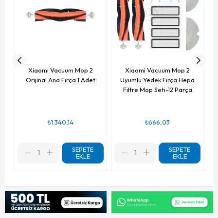
Xiaomi Vacuum Mop 2
Xiaomi Vacuum Mop 2
Orijinal Ana Fırça 1 Adet
Uyumlu Yedek Fırça Hepa
Filtre Mop Seti-12 Parça
₺1.340,14
₺666,03
SEPETE
SEPETE
EKLE
EKLE