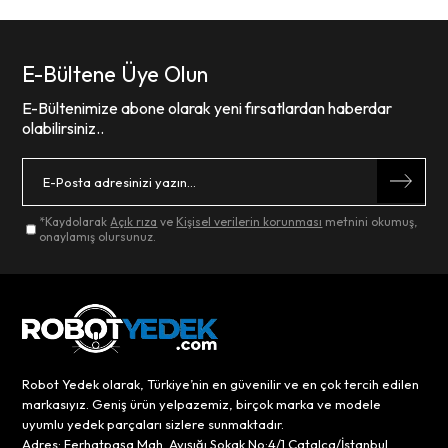
E-Bültene Üye Olun
E-Bültenimize abone olarak yeni fırsatlardan haberdar
olabilirsiniz..
*Kaydolarak
Açık rıza
ve
Kişisel verilerin korunması
metnini okumuş,
onaylamış olursunuz.
Robot Yedek olarak, Türkiye’nin en güvenilir ve en çok tercih edilen
markasıyız. Geniş ürün yelpazemiz, birçok marka ve modele
uyumlu yedek parçaları sizlere sunmaktadır.
Adres: Ferhatpaşa Mah. Ayışığı Sokak No:4/1 Çatalca/İstanbul