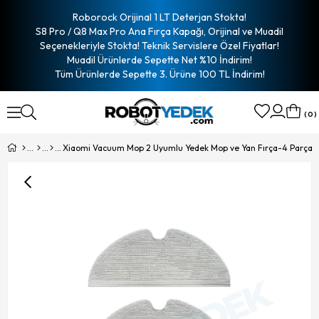
Roborock Orijinal 1 LT Deterjan Stokta!
S8 Pro / Q8 Max Pro Ana Fırça Kapağı, Orijinal ve Muadil
Seçenekleriyle Stokta! Teknik Servislere Özel Fiyatlar!
Muadil Ürünlerde Sepette Net %10 İndirim!
Tüm Ürünlerde Sepette 3. Ürüne 100 TL İndirim!
0
Xiaomi Vacuum Mop 2 Uyumlu Yedek Mop ve Yan Fırça-4 Parça