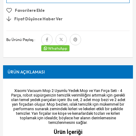
Favorilere Ekle
Fiyat Düşünce Haber Ver
Bu Ürünü Paylaş :
WhatsApp
ÜRÜN AÇIKLAMASI
Xiaomi Vacuum Mop 2 Uyumlu Yedek Mop ve Yan Fırça Seti - 4
Parça, robot süpürgenizin temizlik verimliliğini artırmak için gerekli
olan temel yedek parçaları içerir. Bu set, 2 adet mop bezi ve 2 adet
yan fırçadan oluşur. Mop bezleri, ıslak temizlik için mükemmel bir
performans sunarak zemindeki kirleri ve lekeleri etkili bir şekilde
temizler. Yan fırçalar ise köşe ve kenarlardaki tozları ve kirleri
toplamak için idealdir, böylece her alanın derinlemesine
temizlenmesini sağlar.
Ürün İçeriği