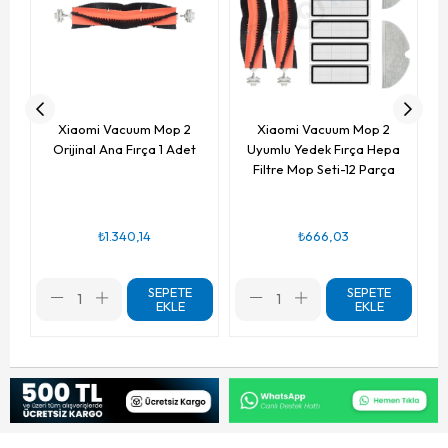
Xiaomi Vacuum Mop 2
Xiaomi Vacuum Mop 2
Orijinal Ana Fırça 1 Adet
Uyumlu Yedek Fırça Hepa
Filtre Mop Seti-12 Parça
₺1.340,14
₺666,03
SEPETE
SEPETE
EKLE
EKLE