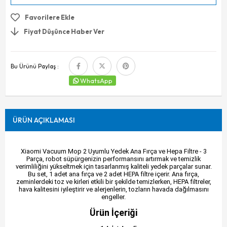
Favorilere Ekle
Fiyat Düşünce Haber Ver
Bu Ürünü Paylaş :
WhatsApp
ÜRÜN AÇIKLAMASI
Xiaomi Vacuum Mop 2 Uyumlu Yedek Ana Fırça ve Hepa Filtre - 3
Parça, robot süpürgenizin performansını artırmak ve temizlik
verimliliğini yükseltmek için tasarlanmış kaliteli yedek parçalar sunar.
Bu set, 1 adet ana fırça ve 2 adet HEPA filtre içerir. Ana fırça,
zeminlerdeki toz ve kirleri etkili bir şekilde temizlerken, HEPA filtreler,
hava kalitesini iyileştirir ve alerjenlerin, tozların havada dağılmasını
engeller.
Ürün İçeriği