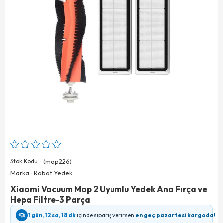
Stok Kodu
(mop226)
Marka
:
Robot Yedek
Xiaomi Vacuum Mop 2 Uyumlu Yedek Ana Fırça ve
Hepa Filtre-3 Parça
1 gün, 12 sa, 18 dk
içinde sipariş verirsen
en geç pazartesi kargoda!