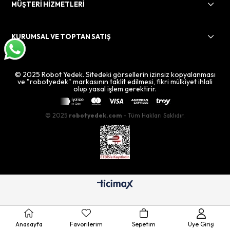
MÜŞTERİ HİZMETLERİ
KURUMSAL VE TOPTAN SATIŞ
© 2025 Robot Yedek. Sitedeki görsellerin izinsiz kopyalanması
ve "robotyedek" markasının taklit edilmesi, fikri mülkiyet ihlali
olup yasal işlem gerektirir.
© 2025
robotyedek.com
- Tüm Hakları Saklıdır.
Anasayfa
Favorilerim
Sepetim
Üye Girişi