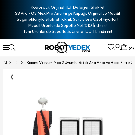
Roborock Orijinal 1 LT Deterjan Stokta!
S8 Pro / Q8 Max Pro Ana Fırça Kapağı, Orijinal ve Muadil
Seçenekleriyle Stokta! Teknik Servislere Özel Fiyatlar!
Muadil Ürünlerde Sepette Net %10 İndirim!
Tüm Ürünlerde Sepette 3. Ürüne 100 TL İndirim!
0
Xiaomi Vacuum Mop 2 Uyumlu Yedek Ana Fırça ve Hepa Filtre-3 