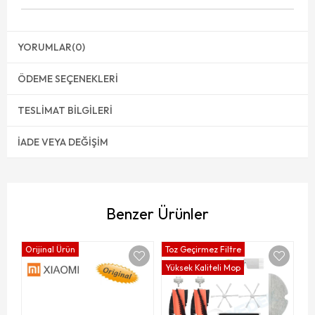
YORUMLAR
(0)
ÖDEME SEÇENEKLERI
TESLIMAT BILGILERI
İADE VEYA DEĞIŞIM
Benzer Ürünler
Orijinal Ürün
Toz Geçirmez Filtre
Yü
Yüksek Kaliteli Mop