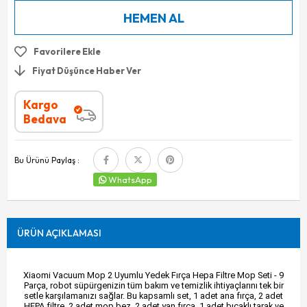
Favorilere Ekle
Fiyat Düşünce Haber Ver
Kargo
Bedava
Bu Ürünü Paylaş :
WhatsApp
ÜRÜN AÇIKLAMASI
Xiaomi Vacuum Mop 2 Uyumlu Yedek Fırça Hepa Filtre Mop Seti - 9
Parça, robot süpürgenizin tüm bakım ve temizlik ihtiyaçlarını tek bir
setle karşılamanızı sağlar. Bu kapsamlı set, 1 adet ana fırça, 2 adet
HEPA filtre, 2 adet mop bez, 2 adet yan fırça, 1 adet bıçaklı tarak ve