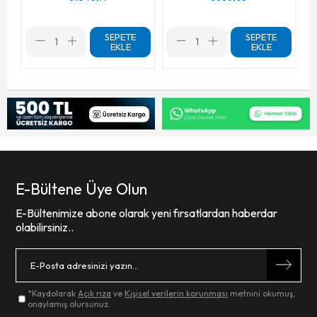
SEPETE
SEPETE
EKLE
EKLE
E-Bültene Üye Olun
E-Bültenimize abone olarak yeni fırsatlardan haberdar
olabilirsiniz..
*Kaydolarak
Açık rıza
ve
Kişisel verilerin korunması
metnini okumuş,
onaylamış olursunuz.