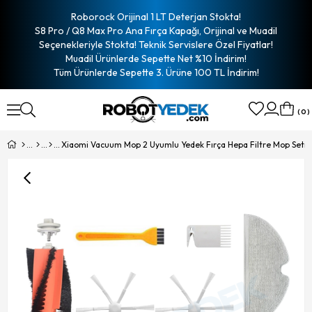
Roborock Orijinal 1 LT Deterjan Stokta!
S8 Pro / Q8 Max Pro Ana Fırça Kapağı, Orijinal ve Muadil
Seçenekleriyle Stokta! Teknik Servislere Özel Fiyatlar!
Muadil Ürünlerde Sepette Net %10 İndirim!
Tüm Ürünlerde Sepette 3. Ürüne 100 TL İndirim!
0
Xiaomi Vacuum Mop 2 Uyumlu Yedek Fırça Hepa Filtre Mop Seti-