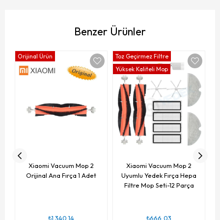
Benzer Ürünler
Orijinal Ürün
Toz Geçirmez Filtre
Yü
Yüksek Kaliteli Mop
Xiaomi Vacuum Mop 2
Xiaomi Vacuum Mop 2
Orijinal Ana Fırça 1 Adet
Uyumlu Yedek Fırça Hepa
Filtre Mop Seti-12 Parça
₺1.340,14
₺666,03