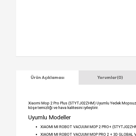
Ürün Açıklaması
Yorumlar
(0)
Xiaomi Mop 2 Pro Plus (STYTJ02ZHM) Uyumlu Yedek Mopsuz Fırça H
köşe temizliği ve hava kalitesini iyileştirir.
Uyumlu Modeller
XIAOMI MI ROBOT VACUUM MOP 2 PRO+ (STYTJ02ZH
XIAOMI MI ROBOT VACUUM MOP PRO 2 + 3D GLOBAL 