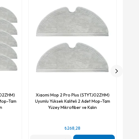
Xiao
Uyum
J02ZHM)
Xiaomi Mop 2 Pro Plus (STYTJ02ZHM)
t Mop-Tam
Uyumlu Yüksek Kaliteli 2 Adet Mop-Tam
ın
Yüzey Mikrofiber ve Kalın
₺268,28