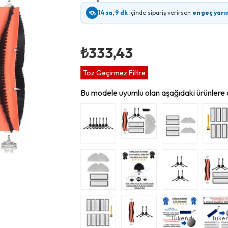
14 sa, 9 dk
içinde sipariş verirsen
en geç yarı
₺333,43
Toz Geçirmez Filtre
Bu modele uyumlu olan aşağıdaki ürünlere d
Tükendi
Tüken