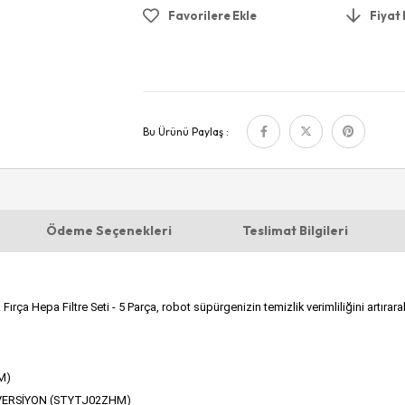
Favorilere Ekle
Fiyat
Bu Ürünü Paylaş :
Ödeme Seçenekleri
Teslimat Bilgileri
epa Filtre Seti - 5 Parça, robot süpürgenizin temizlik verimliliğini artırarak
M)
VERSİYON (STYTJ02ZHM)