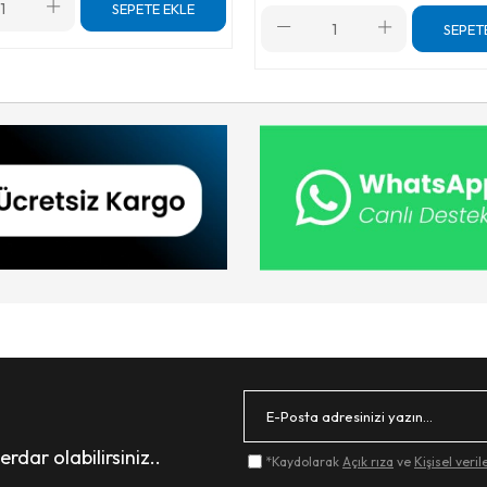
SEPETE EKLE
SEPET
dar olabilirsiniz..
*Kaydolarak
Açık rıza
ve
Kişisel veri