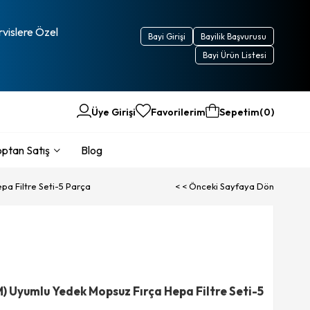
rvislere Özel
Bayi Girişi
Bayilik Başvurusu
Bayi Ürün Listesi
Üye Girişi
Favorilerim
Sepetim
0
ptan Satış
Blog
a Filtre Seti-5 Parça
< < Önceki Sayfaya Dön
 Uyumlu Yedek Mopsuz Fırça Hepa Filtre Seti-5