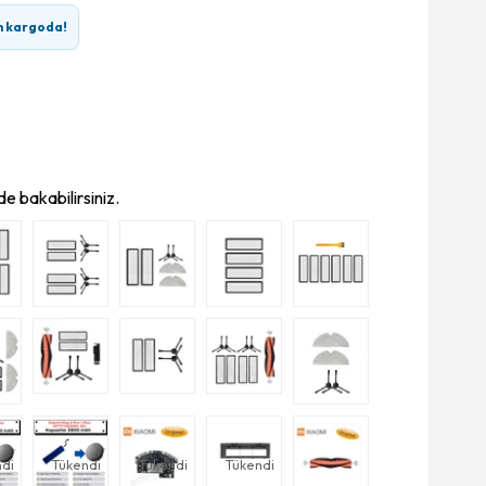
n kargoda!
e bakabilirsiniz.
di
Tükendi
Tükendi
Tükendi