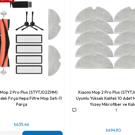
 Mop 2 Pro Plus (STYTJ02ZHM)
Xiaomi Mop 2 Pro Plus (STYT
dek Fırça Hepa Filtre Mop Seti-11
Uyumlu Yüksek Kaliteli 10 Ade
Parça
Yüzey Mikrofiber ve Kal
1
₺635,46
₺694,90