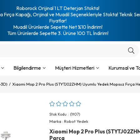
Roborock Orijinal 1 LT Deterjan Stokta!
 Fırça Kapağı, Orijinal ve Muadil Seçenekleriyle Stokta! Teknik Se
Fiyatlar!
Muadil Ürünlerde Sepette Net %10 İndirim!
Tüm Ürünlerde Sepette 3. Ürüne 100 TL İndirim!
Bilgilendirme
Müşteri Hizmetleri
Kurumsal ve To
-3D)
Xiaomi Mop 2 Pro Plus (STYTJ02ZHM) Uyumlu Yedek Mopsuz Fırça Hep
(1t07)
Stok Kodu
Marka
:
Robot Yedek
Xiaomi Mop 2 Pro Plus (STYTJ02ZHM)
Parça