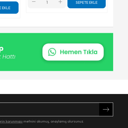
SEPETE EKLE
E EKLE
lerin korunması
metnini okumuş, onaylamış olursunuz.