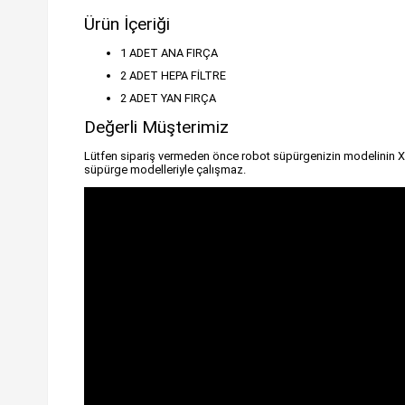
Ürün İçeriği
1 ADET ANA FIRÇA
2 ADET HEPA FİLTRE
2 ADET YAN FIRÇA
Değerli Müşterimiz
Lütfen sipariş vermeden önce robot süpürgenizin modelinin X
süpürge modelleriyle çalışmaz.