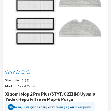
Stok Kodu
(1t29)
Marka
:
Robot Yedek
Xiaomi Mop 2 Pro Plus (STYTJ02ZHM) Uyumlu
Yedek Hepa Filtre ve Mop-6 Parça
16 sa, 18 dk
içinde sipariş verirsen
en geç yarın kargoda!