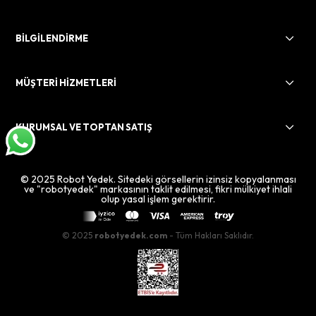
BİLGİLENDİRME
MÜŞTERİ HİZMETLERİ
KURUMSAL VE TOPTAN SATIŞ
© 2025 Robot Yedek. Sitedeki görsellerin izinsiz kopyalanması
ve "robotyedek" markasının taklit edilmesi, fikri mülkiyet ihlali
olup yasal işlem gerektirir.
© 2025
robotyedek.com
- Tüm Hakları Saklıdır.