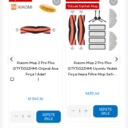
Yüksek Kaliteli Mop
(S
Xiaomi Mop 2 Pro Plus
Xiaomi Mop 2 Pro Plus
(STYTJ02ZHM) Orijinal Ana
(STYTJ02ZHM) Uyumlu Yedek
Fırça 1 Adet
Fırça Hepa Filtre Mop Seti-11
1
Parça
₺635,46
₺1.340,14
SEPETE
EKLE
SEPETE
EKLE