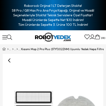
Roborock Orijinal 1 LT Deterjan Stokta!
S8 Pro / Q8 Max Pro Ana Fırça Kapağı, Orijinal ve Muadil
Seçenekleriyle Stokta! Teknik Servislere Özel Fiyatlar!
Muadil Ürünlerde Sepette Net %10 İndirim!
Tüm Ürünlerde Sepette 3. Ürüne 100 TL İndirim!
0