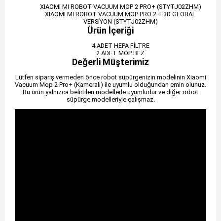
XIAOMI MI ROBOT VACUUM MOP 2 PRO+ (STYTJ02ZHM)
XIAOMI MI ROBOT VACUUM MOP PRO 2 + 3D GLOBAL
VERSİYON (STYTJ02ZHM)
Ürün İçeriği
4 ADET HEPA FİLTRE
2 ADET MOP BEZ
Değerli Müşterimiz
Lütfen sipariş vermeden önce robot süpürgenizin modelinin Xiaomi
Vacuum Mop 2 Pro+ (Kameralı) ile uyumlu olduğundan emin olunuz.
Bu ürün yalnızca belirtilen modellerle uyumludur ve diğer robot
süpürge modelleriyle çalışmaz.