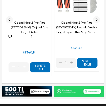
Xiaomi Mop 2 Pro Plus
Xiaomi Mop 2 Pro Plus
(STYTJ02ZHM) Orijinal Ana
(STYTJ02ZHM) Uyumlu Yedek
Fırça 1 Adet
Fırça Hepa Filtre Mop Seti-11
1
Parça
₺635,46
₺1.340,14
SEPETE
EKLE
SEPETE
EKLE