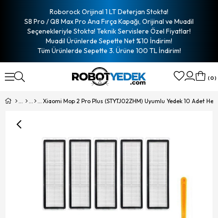
Roborock Orijinal 1 LT Deterjan Stokta!
S8 Pro / Q8 Max Pro Ana Fırça Kapağı, Orijinal ve Muadil
Seçenekleriyle Stokta! Teknik Servislere Özel Fiyatlar!
Muadil Ürünlerde Sepette Net %10 İndirim!
Tüm Ürünlerde Sepette 3. Ürüne 100 TL İndirim!
0