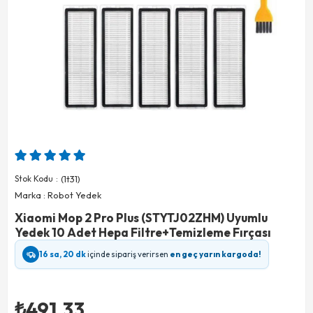
Stok Kodu
(1t31)
Marka
:
Robot Yedek
Xiaomi Mop 2 Pro Plus (STYTJ02ZHM) Uyumlu
Yedek 10 Adet Hepa Filtre+Temizleme Fırçası
16 sa, 20 dk
içinde sipariş verirsen
en geç yarın kargoda!
₺491,33