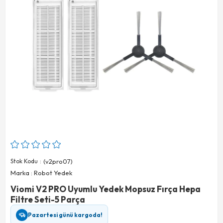
Stok Kodu
(v2pro07)
Marka
:
Robot Yedek
Viomi V2 PRO Uyumlu Yedek Mopsuz Fırça Hepa
Filtre Seti-5 Parça
Pazartesi günü kargoda!