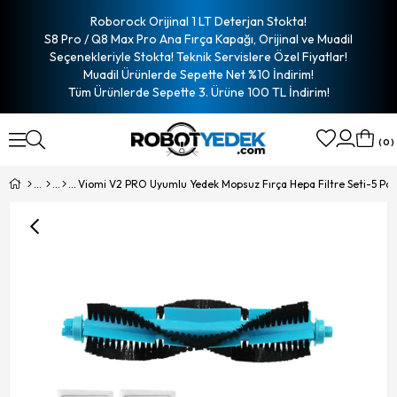
Roborock Orijinal 1 LT Deterjan Stokta!
S8 Pro / Q8 Max Pro Ana Fırça Kapağı, Orijinal ve Muadil
Seçenekleriyle Stokta! Teknik Servislere Özel Fiyatlar!
Muadil Ürünlerde Sepette Net %10 İndirim!
Tüm Ürünlerde Sepette 3. Ürüne 100 TL İndirim!
0
Viomi V2 PRO Uyumlu Yedek Mopsuz Fırça Hepa Filtre Seti-5 Pa