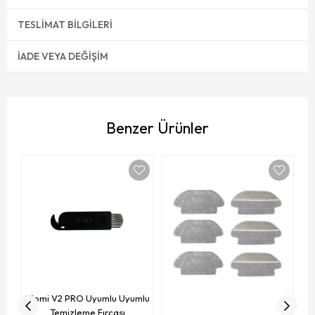
TESLIMAT BILGILERI
İADE VEYA DEĞIŞIM
Benzer Ürünler
V
Viomi V2 PRO Uyumlu Uyumlu
Temizleme Fırçası