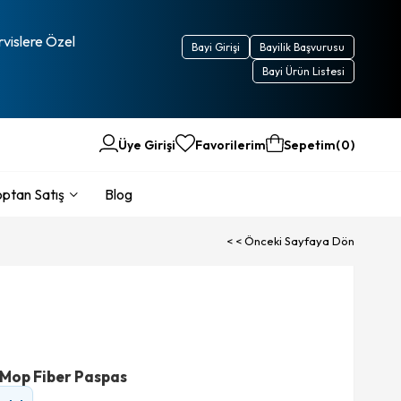
rvislere Özel
Bayi Girişi
Bayilik Başvurusu
Bayi Ürün Listesi
Üye Girişi
Favorilerim
Sepetim
0
ptan Satış
Blog
< < Önceki Sayfaya Dön
 Mop Fiber Paspas