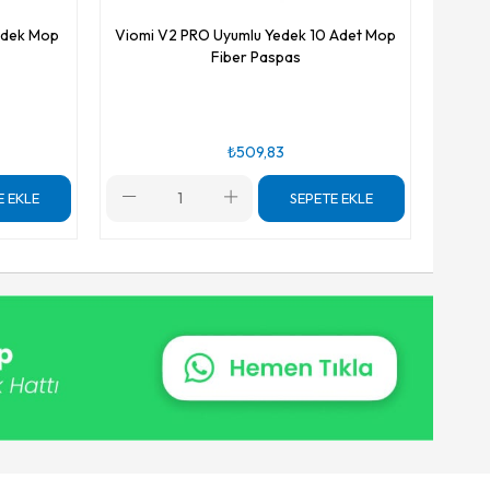
edek Mop
Viomi V2 PRO Uyumlu Yedek 10 Adet Mop
Fiber Paspas
₺509,83
E EKLE
SEPETE EKLE