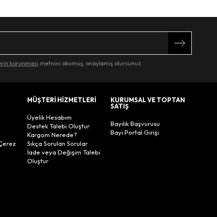
lerin korunması
metnini okumuş, onaylamış olursunuz.
MÜŞTERİ HİZMETLERİ
KURUMSAL VE TOPTAN
SATIŞ
Üyelik Hesabım
Bayilik Başvurusu
Destek Talebi Oluştur
Bayi Portal Girişi
Kargom Nerede?
Çerez
Sıkça Sorulan Sorular
İade veya Değişim Talebi
Oluştur