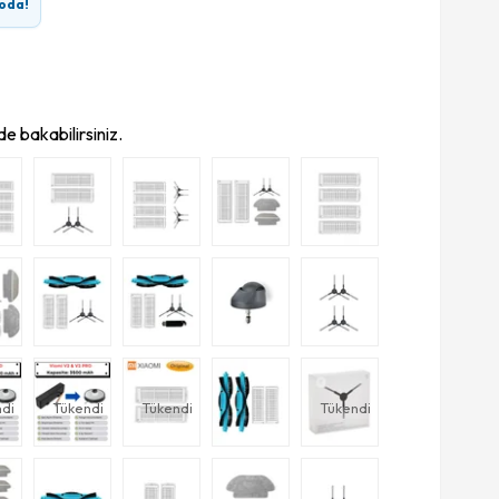
oda!
e bakabilirsiniz.
di
Tükendi
Tükendi
Tükendi