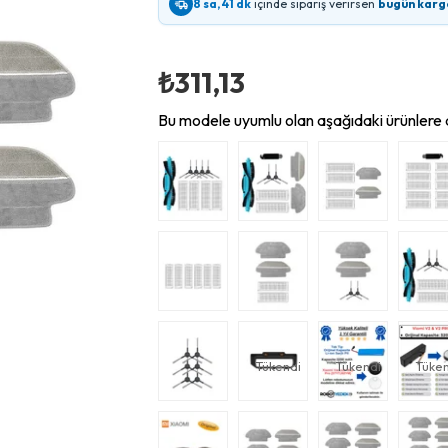
8 sa, 41 dk
içinde sipariş verirsen
bugün karg
₺311,13
Bu modele uyumlu olan aşağıdaki ürünlere d
Tükendi
Tükendi
Tüken