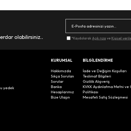
dar olabilirsiniz..
*Kaydolarak
Açık rıza
ve
Kişisel veri
KURUMSAL
BİLGİLENDİRME
Hakkımızda
İade ve Değişim Koşulları
Sıkça Sorulan
Teslimat Bilgileri
Sorular
Gizlilik Alışveriş
n
Banka
KVKK Aydınlatma Metni ve 
lu yedek
Hesaplarımız
Politikası
Bize Ulaşın
Mesafeli Satış Sözleşmesi