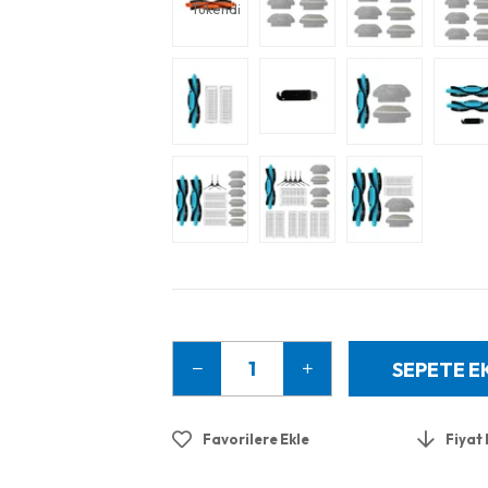
Tükendi
Favorilere Ekle
Fiyat