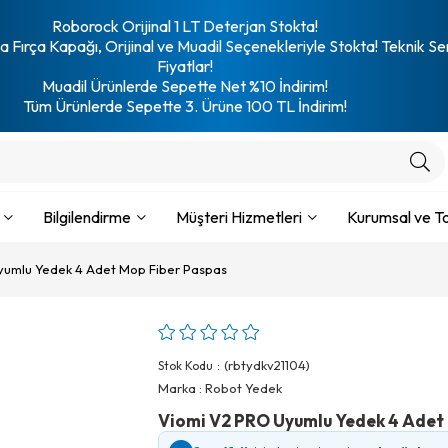
Roborock Orijinal 1 LT Deterjan Stokta!
 Fırça Kapağı, Orijinal ve Muadil Seçenekleriyle Stokta! Teknik Se
Fiyatlar!
Muadil Ürünlerde Sepette Net %10 İndirim!
Tüm Ürünlerde Sepette 3. Ürüne 100 TL İndirim!
Bilgilendirme
Müşteri Hizmetleri
Kurumsal ve To
yumlu Yedek 4 Adet Mop Fiber Paspas
(rbtydkv21104)
Stok Kodu
Marka
:
Robot Yedek
Viomi V2 PRO Uyumlu Yedek 4 Adet