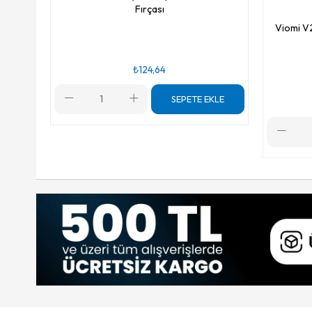
Fırçası
Viomi V
₺124,64
SEPETE EKLE