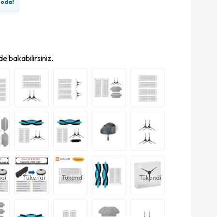
goda!
e bakabilirsiniz.
di
Tükendi
Tükendi
Tükendi