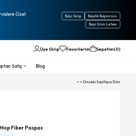
rvislere Özel
Bayi Girişi
Bayilik Başvurusu
Bayi Ürün Listesi
Üye Girişi
Favorilerim
Sepetim
0
ptan Satış
Blog
< < Önceki Sayfaya Dön
 Mop Fiber Paspas