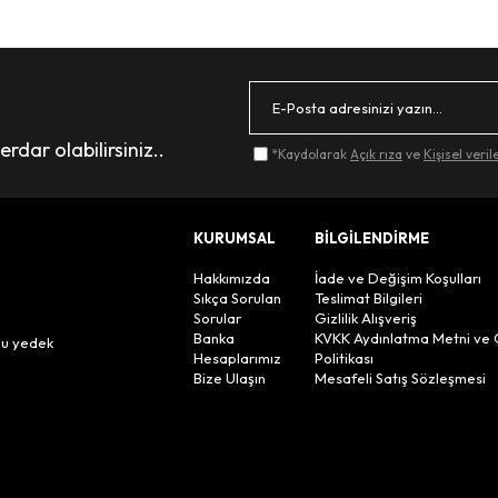
dar olabilirsiniz..
*Kaydolarak
Açık rıza
ve
Kişisel veri
KURUMSAL
BİLGİLENDİRME
Hakkımızda
İade ve Değişim Koşulları
Sıkça Sorulan
Teslimat Bilgileri
Sorular
Gizlilik Alışveriş
n
Banka
KVKK Aydınlatma Metni ve 
lu yedek
Hesaplarımız
Politikası
Bize Ulaşın
Mesafeli Satış Sözleşmesi