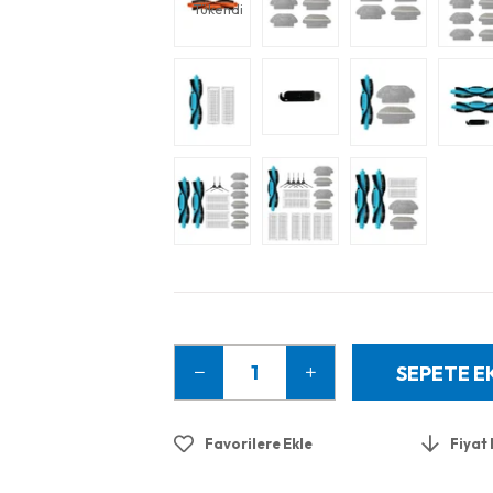
Tükendi
Favorilere Ekle
Fiyat