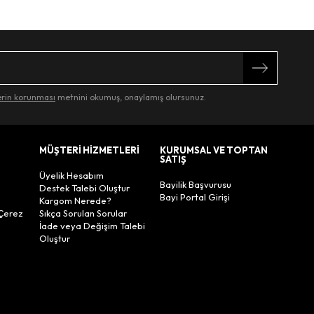
lerin korunması
metnini okumuş, onaylamış olursunuz.
MÜŞTERİ HİZMETLERİ
KURUMSAL VE TOPTAN
SATIŞ
Üyelik Hesabım
Bayilik Başvurusu
Destek Talebi Oluştur
Bayi Portal Girişi
Kargom Nerede?
Çerez
Sıkça Sorulan Sorular
İade veya Değişim Talebi
Oluştur