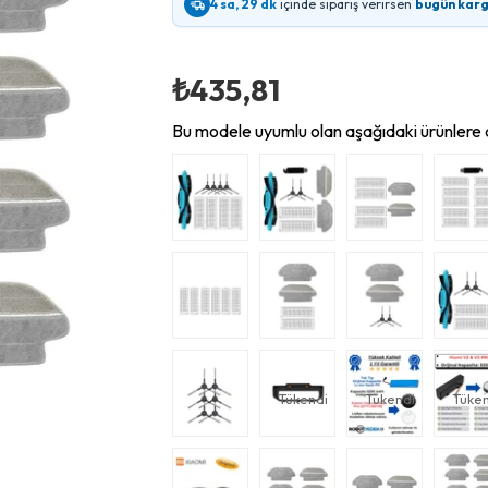
4 sa, 29 dk
içinde sipariş verirsen
bugün kar
₺435,81
Bu modele uyumlu olan aşağıdaki ürünlere d
Tükendi
Tükendi
Tüken