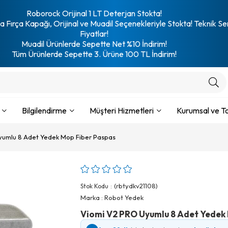
Roborock Orijinal 1 LT Deterjan Stokta!
 Fırça Kapağı, Orijinal ve Muadil Seçenekleriyle Stokta! Teknik Se
Fiyatlar!
Muadil Ürünlerde Sepette Net %10 İndirim!
Tüm Ürünlerde Sepette 3. Ürüne 100 TL İndirim!
Bilgilendirme
Müşteri Hizmetleri
Kurumsal ve To
yumlu 8 Adet Yedek Mop Fiber Paspas
(rbtydkv21108)
Stok Kodu
Marka
:
Robot Yedek
Viomi V2 PRO Uyumlu 8 Adet Yedek