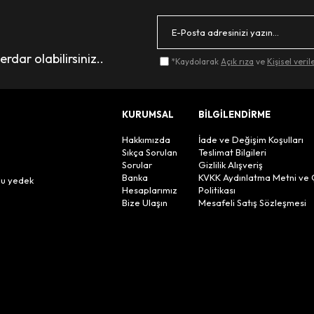
dar olabilirsiniz..
*Kaydolarak
Açık rıza
ve
Kişisel veri
KURUMSAL
BİLGİLENDİRME
Hakkımızda
İade ve Değişim Koşulları
Sıkça Sorulan
Teslimat Bilgileri
Sorular
Gizlilik Alışveriş
n
Banka
KVKK Aydınlatma Metni ve 
lu yedek
Hesaplarımız
Politikası
Bize Ulaşın
Mesafeli Satış Sözleşmesi