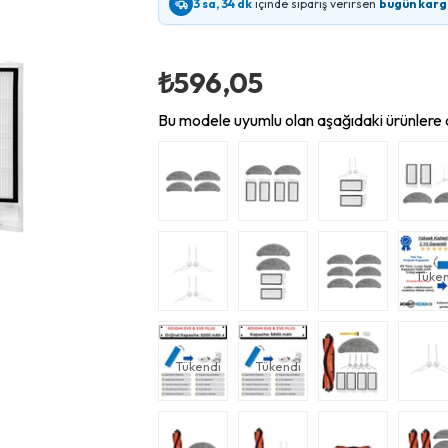
3 sa, 34 dk
içinde sipariş verirsen
bugün karg
₺596,05
Bu modele uyumlu olan aşağıdaki ürünlere d
Tüken
Tükendi
Tükendi