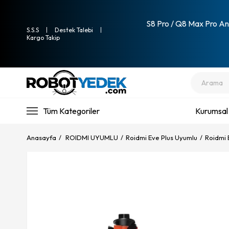
S8 Pro / Q8 Max Pro Ana
S.S.S
Destek Talebi
Kargo Takip
Tüm Kategoriler
Kurumsal
Anasayfa
ROIDMI UYUMLU
Roidmi Eve Plus Uyumlu
Roidmi 