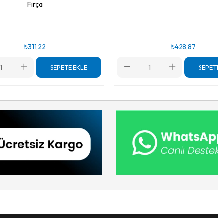
Fırça
₺311,22
₺428,87
SEPETE EKLE
SEPET