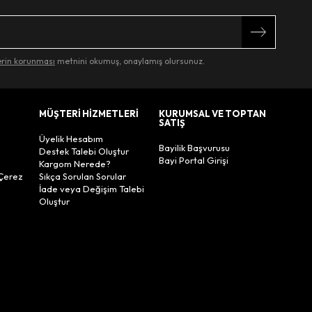
lerin korunması
metnini okumuş, onaylamış olursunuz.
MÜŞTERİ HİZMETLERİ
KURUMSAL VE TOPTAN
SATIŞ
Üyelik Hesabım
Bayilik Başvurusu
Destek Talebi Oluştur
Bayi Portal Girişi
Kargom Nerede?
Çerez
Sıkça Sorulan Sorular
İade veya Değişim Talebi
Oluştur