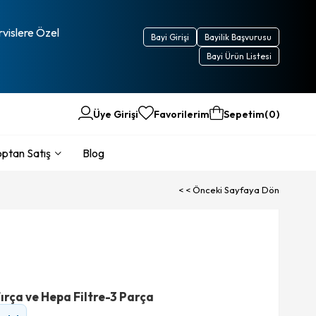
rvislere Özel
Bayi Girişi
Bayilik Başvurusu
Bayi Ürün Listesi
Üye Girişi
Favorilerim
Sepetim
0
ptan Satış
Blog
< < Önceki Sayfaya Dön
ırça ve Hepa Filtre-3 Parça