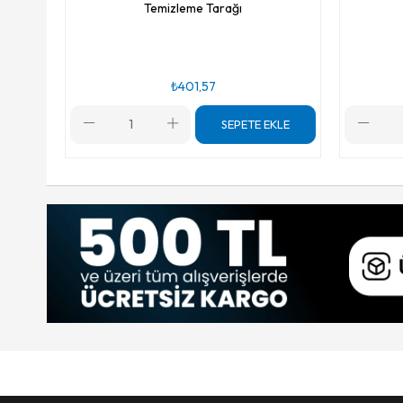
Temizleme Tarağı
₺401,57
SEPETE EKLE