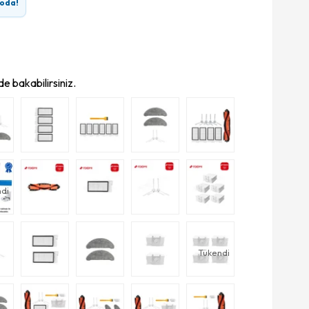
oda!
e bakabilirsiniz.
di
Tükendi