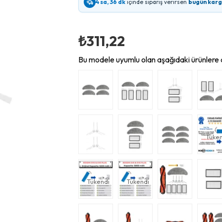
4 sa, 36 dk
içinde sipariş verirsen
bugün kar
₺311,22
Bu modele uyumlu olan aşağıdaki ürünlere d
Tüken
Tükendi
Tükendi