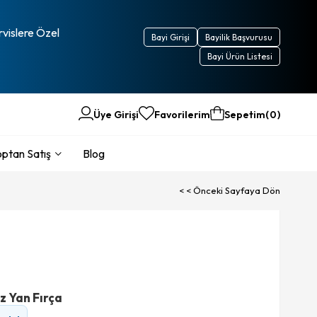
rvislere Özel
Bayi Girişi
Bayilik Başvurusu
Bayi Ürün Listesi
Üye Girişi
Favorilerim
Sepetim
0
ptan Satış
Blog
< < Önceki Sayfaya Dön
z Yan Fırça