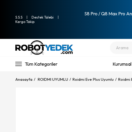
S8 Pro / Q8 Max Pro Ana
S.S.S
Destek Talebi
Kargo Takip
Tüm Kategoriler
Kurumsal
Anasayfa
ROIDMI UYUMLU
Roidmi Eve Plus Uyumlu
Roidmi 