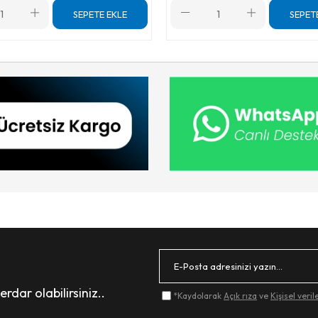
SEPETE EKLE
SEPET
dar olabilirsiniz..
*Kaydolarak
Açık rıza
ve
Kişisel veri