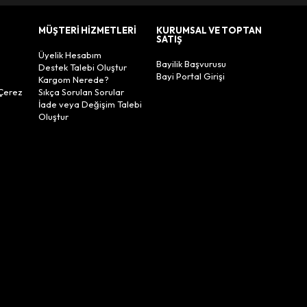
MÜŞTERİ HİZMETLERİ
KURUMSAL VE TOPTAN
SATIŞ
Üyelik Hesabım
Bayilik Başvurusu
Destek Talebi Oluştur
Bayi Portal Girişi
Kargom Nerede?
Çerez
Sıkça Sorulan Sorular
İade veya Değişim Talebi
Oluştur