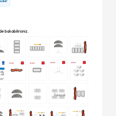
goda!
e bakabilirsiniz.
di
Tükendi