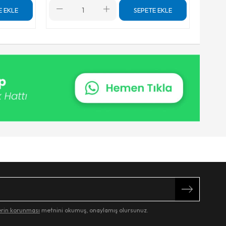
E EKLE
SEPETE EKLE
lerin korunması
metnini okumuş, onaylamış olursunuz.