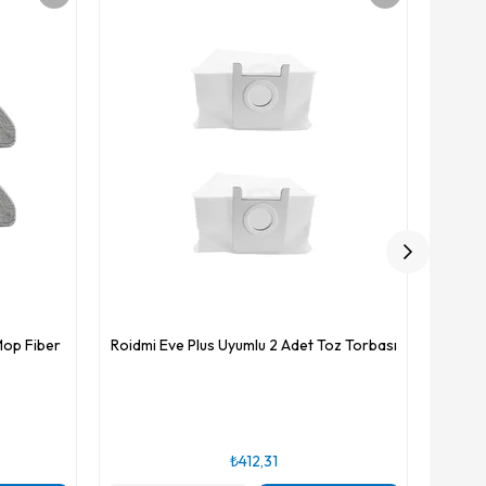
Roidmi
Mop Fiber
Roidmi Eve Plus Uyumlu 2 Adet Toz Torbası
₺412,31