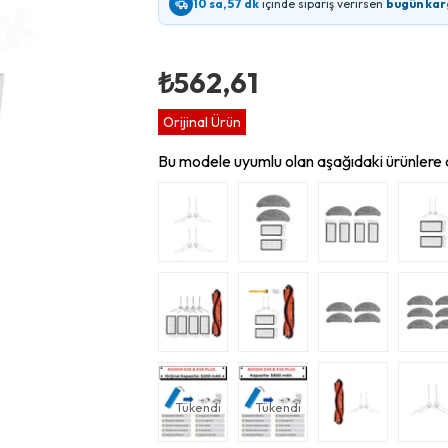
10 sa, 57 dk
içinde sipariş verirsen
bugün kar
₺562,61
Orijinal Ürün
Bu modele uyumlu olan aşağıdaki ürünlere d
Tükendi
Tükendi