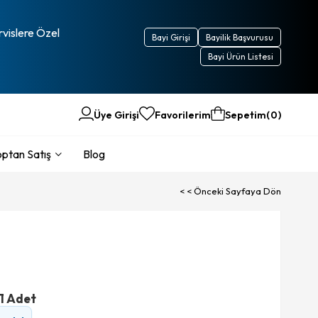
rvislere Özel
Bayi Girişi
Bayilik Başvurusu
Bayi Ürün Listesi
Üye Girişi
Favorilerim
Sepetim
0
ptan Satış
Blog
< < Önceki Sayfaya Dön
 1 Adet