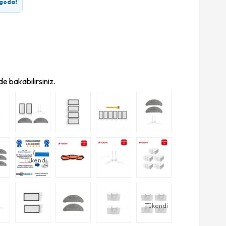
goda!
e bakabilirsiniz.
Tükendi
Tükendi