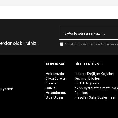
dar olabilirsiniz..
*Kaydolarak
Açık rıza
ve
Kişisel veri
KURUMSAL
BİLGİLENDİRME
Hakkımızda
İade ve Değişim Koşulları
Sıkça Sorulan
Teslimat Bilgileri
Sorular
Gizlilik Alışveriş
n
Banka
KVKK Aydınlatma Metni ve 
lu yedek
Hesaplarımız
Politikası
Bize Ulaşın
Mesafeli Satış Sözleşmesi