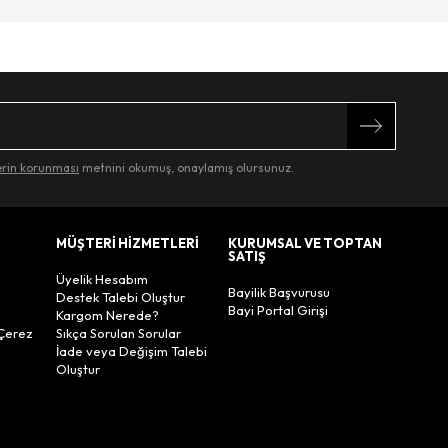
lerin korunması
metnini okumuş, onaylamış olursunuz.
MÜŞTERİ HİZMETLERİ
KURUMSAL VE TOPTAN
SATIŞ
Üyelik Hesabım
Bayilik Başvurusu
Destek Talebi Oluştur
Bayi Portal Girişi
Kargom Nerede?
Çerez
Sıkça Sorulan Sorular
İade veya Değişim Talebi
Oluştur