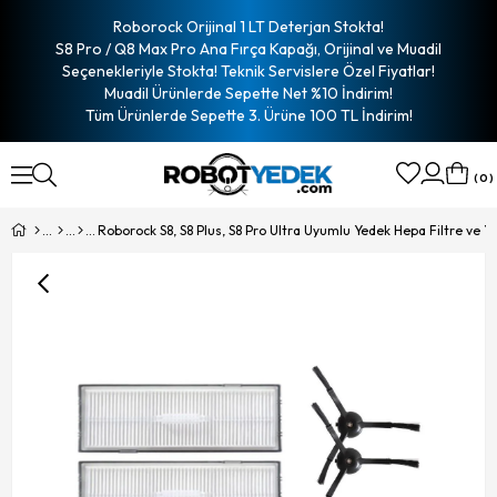
Roborock Orijinal 1 LT Deterjan Stokta!
S8 Pro / Q8 Max Pro Ana Fırça Kapağı, Orijinal ve Muadil
Seçenekleriyle Stokta! Teknik Servislere Özel Fiyatlar!
Muadil Ürünlerde Sepette Net %10 İndirim!
Tüm Ürünlerde Sepette 3. Ürüne 100 TL İndirim!
0