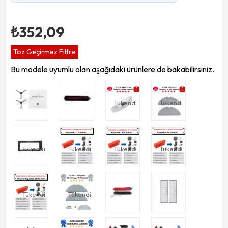
₺352,09
Toz Geçirmez Filtre
Bu modele uyumlu olan aşağıdaki ürünlere de bakabilirsiniz.
Tükendi
Tükendi
Tükendi
Tükendi
Tükendi
Tükendi
Tükendi
Tükendi