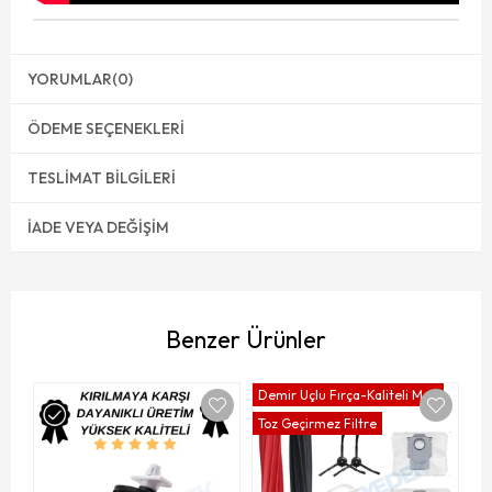
YORUMLAR
(0)
ÖDEME SEÇENEKLERI
TESLIMAT BILGILERI
İADE VEYA DEĞIŞIM
Benzer Ürünler
Demir Uçlu Fırça-Kaliteli Mop
De
Toz Geçirmez Filtre
To
H