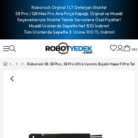
Roborock Orijinal 1 LT Deterjan Stokta!
S8 Pro / Q8 Max Pro Ana Fırça Kapağı, Orijinal ve Muadil
Seçenekleriyle Stokta! Teknik Servislere Özel Fiyatlar!
Muadil Ürünlerde Sepette Net %10 İndirim!
Tüm Ürünlerde Sepette 3. Ürüne 100 TL İndirim!
0