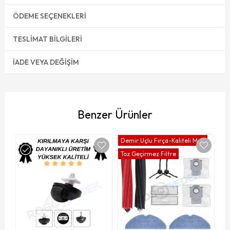
ÖDEME SEÇENEKLERI
TESLIMAT BILGILERI
İADE VEYA DEĞIŞIM
Benzer Ürünler
Demir Uçlu Fırça-Kaliteli Mop
De
Toz Geçirmez Filtre
To
H