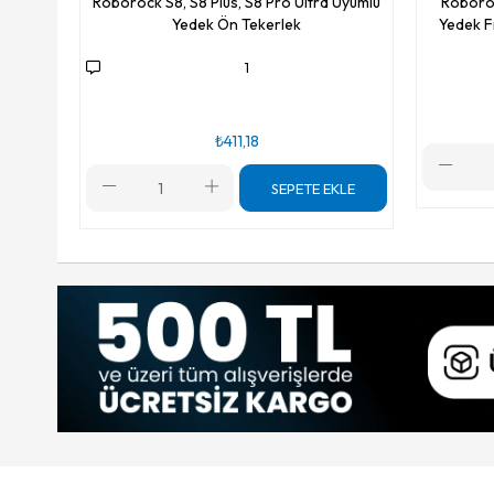
Roborock S8, S8 Plus, S8 Pro Ultra Uyumlu
Roboroc
Yedek Ön Tekerlek
Yedek Fı
1
₺411,18
SEPETE EKLE