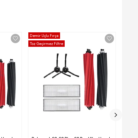
Demir Uçlu Fırça
Toz Geçirmez Filtre
Roboro
Bıç