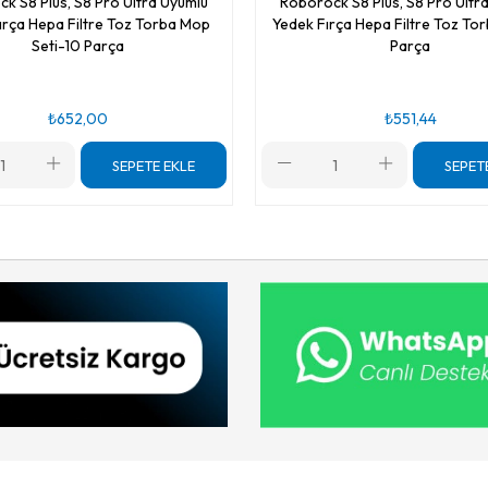
k S8 Plus, S8 Pro Ultra Uyumlu
Roborock S8 Plus, S8 Pro Ultr
rça Hepa Filtre Toz Torba Mop
Yedek Fırça Hepa Filtre Toz Tor
Seti-10 Parça
Parça
₺652,00
₺551,44
SEPETE EKLE
SEPET