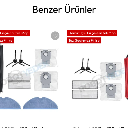
Benzer Ürünler
Fırça-Kaliteli Mop
Demir Uçlu Fırça-Kaliteli Mop
z Filtre
Toz Geçirmez Filtre