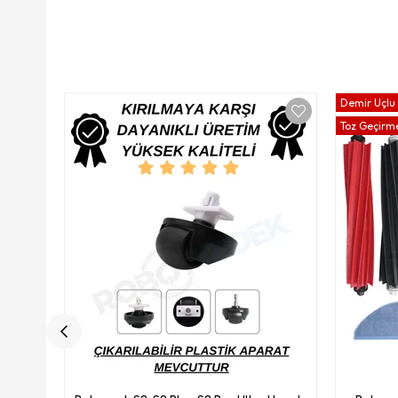
Demir Uçlu 
Toz Geçirme