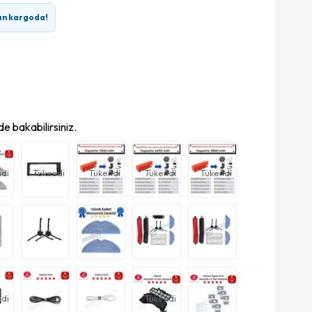
ın kargoda!
e bakabilirsiniz.
di
Tükendi
Tükendi
Tükendi
Tükendi
di
Tükendi