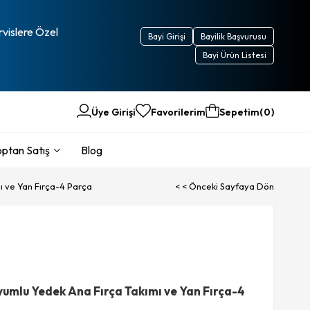
rvislere Özel
Bayi Girişi
Bayilik Başvurusu
Bayi Ürün Listesi
Üye Girişi
Favorilerim
Sepetim
0
ptan Satış
Blog
ı ve Yan Fırça-4 Parça
< < Önceki Sayfaya Dön
Uyumlu Yedek Ana Fırça Takımı ve Yan Fırça-4