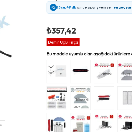
13 sa, 49 dk
içinde sipariş verirsen
en geç yar
₺357,42
Demir Uçlu Fırça
Bu modele uyumlu olan aşağıdaki ürünlere d
Tükendi
Tüken
Tükendi
Tükendi
Tükendi
Tüken