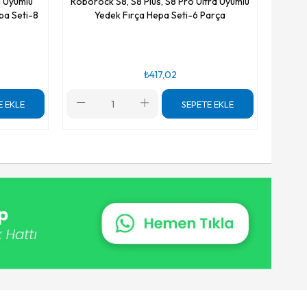
a Uyumlu
Roborock S8, S8 Plus, S8 Pro Ultra Uyumlu
ba Seti-8
Yedek Fırça Hepa Seti-6 Parça
₺417,02
E EKLE
SEPETE EKLE