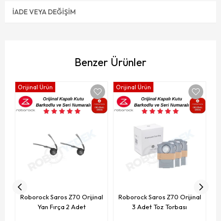
İADE VEYA DEĞIŞIM
Benzer Ürünler
Orijinal Ürün
Orijinal Ürün
Or
R
Roborock Saros Z70 Orijinal
Roborock Saros Z70 Orijinal
Yan Fırça 2 Adet
3 Adet Toz Torbası