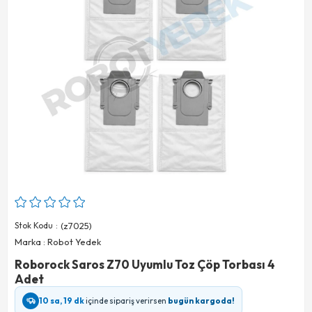
Stok Kodu
(z7025)
Marka
:
Robot Yedek
Roborock Saros Z70 Uyumlu Toz Çöp Torbası 4
Adet
10 sa, 19 dk
içinde sipariş verirsen
bugün kargoda!