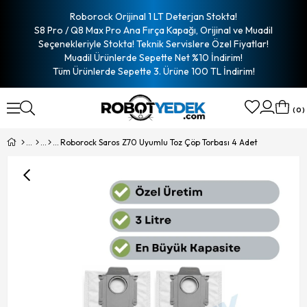
Roborock Orijinal 1 LT Deterjan Stokta!
S8 Pro / Q8 Max Pro Ana Fırça Kapağı, Orijinal ve Muadil
Seçenekleriyle Stokta! Teknik Servislere Özel Fiyatlar!
Muadil Ürünlerde Sepette Net %10 İndirim!
Tüm Ürünlerde Sepette 3. Ürüne 100 TL İndirim!
0
Roborock Saros Z70 Uyumlu Toz Çöp Torbası 4 Adet