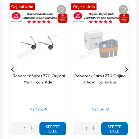
Orijinal Ürün
Orijinal Ürün
Or
R
Roborock Saros Z70 Orijinal
Roborock Saros Z70 Orijinal
Yan Fırça 2 Adet
3 Adet Toz Torbası
₺2.325,74
₺2.586,12
SEPETE
SEPETE
EKLE
EKLE