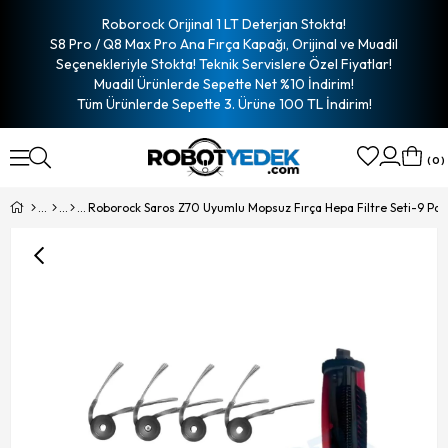
Roborock Orijinal 1 LT Deterjan Stokta!
S8 Pro / Q8 Max Pro Ana Fırça Kapağı, Orijinal ve Muadil
Seçenekleriyle Stokta! Teknik Servislere Özel Fiyatlar!
Muadil Ürünlerde Sepette Net %10 İndirim!
Tüm Ürünlerde Sepette 3. Ürüne 100 TL İndirim!
0
Roborock Saros Z70 Uyumlu Mopsuz Fırça Hepa Filtre Seti-9 Par