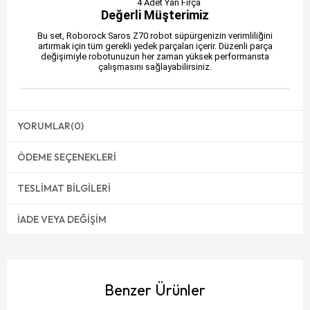
4 Adet Yan Fırça
Değerli Müşterimiz
Bu set, Roborock Saros Z70 robot süpürgenizin verimliliğini
artırmak için tüm gerekli yedek parçaları içerir. Düzenli parça
değişimiyle robotunuzun her zaman yüksek performansta
çalışmasını sağlayabilirsiniz.
YORUMLAR
(0)
ÖDEME SEÇENEKLERI
TESLIMAT BILGILERI
İADE VEYA DEĞIŞIM
Benzer Ürünler