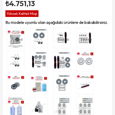
₺4.751,13
Yüksek Kaliteli Mop
Bu modele uyumlu olan aşağıdaki ürünlere de bakabilirsiniz.
Tükendi
Tükendi
Tükendi
Tükendi
Tükendi