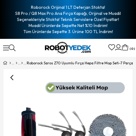
Roborock Orijinal 1 LT Deterjan Stokta!
S8 Pro / Q8 Max Pro Ana Fırça Kapağı, Orijinal ve Muadil
Seçenekleriyle Stokta! Teknik Servislere Özel Fiyatlar!
Muadil Ürünlerde Sepette Net %10 İndirim!
Tüm Ürünlerde Sepette 3. Ürüne 100 TL İndirim!
0
Roborock Saros Z70 Uyumlu Fırça Hepa Filtre Mop Seti-7 Parça