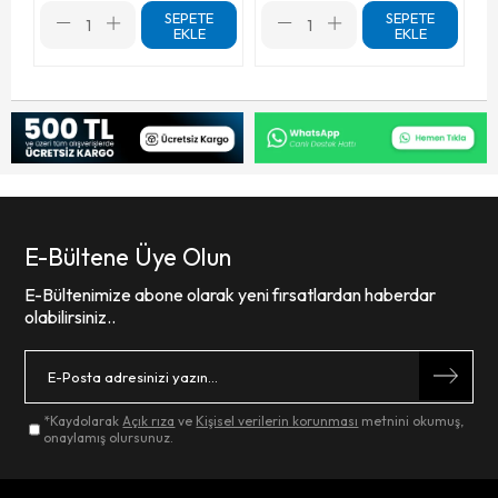
SEPETE
SEPETE
EKLE
EKLE
E-Bültene Üye Olun
E-Bültenimize abone olarak yeni fırsatlardan haberdar
olabilirsiniz..
*Kaydolarak
Açık rıza
ve
Kişisel verilerin korunması
metnini okumuş,
onaylamış olursunuz.