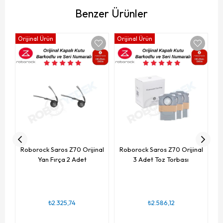
Benzer Ürünler
Orijinal Ürün
Orijinal Ürün
Or
R
Roborock Saros Z70 Orijinal
Roborock Saros Z70 Orijinal
Yan Fırça 2 Adet
3 Adet Toz Torbası
₺2.325,74
₺2.586,12