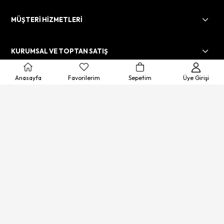
MÜŞTERİ HİZMETLERİ
KURUMSAL VE TOPTAN SATIŞ
Anasayfa
Favorilerim
Sepetim
Üye Girişi
© 2025 Robot Yedek. Sitedeki görsellerin izinsiz kopyalanması
ve "robotyedek" markasının taklit edilmesi, fikri mülkiyet ihlali
olup yasal işlem gerektirir.
© 2025
robotyedek.com
- Tüm Hakları Saklıdır.