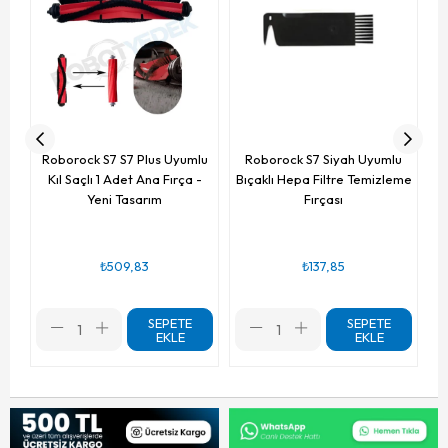
Bı
Roborock S7 S7 Plus Uyumlu
Roborock S7 Siyah Uyumlu
Kıl Saçlı 1 Adet Ana Fırça -
Bıçaklı Hepa Filtre Temizleme
Yeni Tasarım
Fırçası
₺509,83
₺137,85
SEPETE
SEPETE
EKLE
EKLE