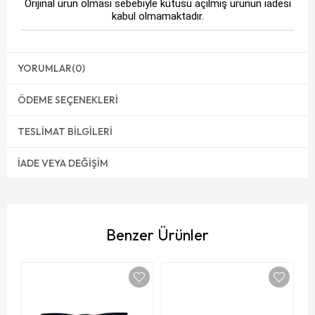
Orijinal ürün olması sebebiyle kutusu açılmış ürünün iadesi
kabul olmamaktadır.
YORUMLAR
(0)
ÖDEME SEÇENEKLERI
TESLIMAT BILGILERI
İADE VEYA DEĞIŞIM
Benzer Ürünler
R