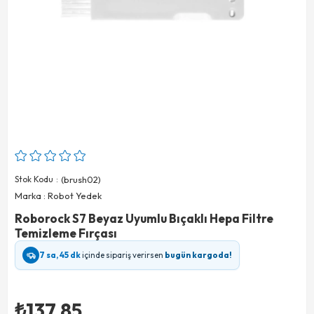
Stok Kodu
(brush02)
Marka
:
Robot Yedek
Roborock S7 Beyaz Uyumlu Bıçaklı Hepa Filtre
Temizleme Fırçası
7 sa, 45 dk
içinde sipariş verirsen
bugün kargoda!
₺137,85