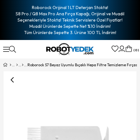
Roborock Orijinal 1 LT Deterjan Stokta!
S8 Pro / Q8 Max Pro Ana Fırça Kapağı, Orijinal ve Muadil
Seçenekleriyle Stokta! Teknik Servislere Özel Fiyatlar!
Muadil Ürünlerde Sepette Net %10 İndirim!
Tüm Ürünlerde Sepette 3. Ürüne 100 TL İndirim!
0
Roborock S7 Beyaz Uyumlu Bıçaklı Hepa Filtre Temizleme Fırçası