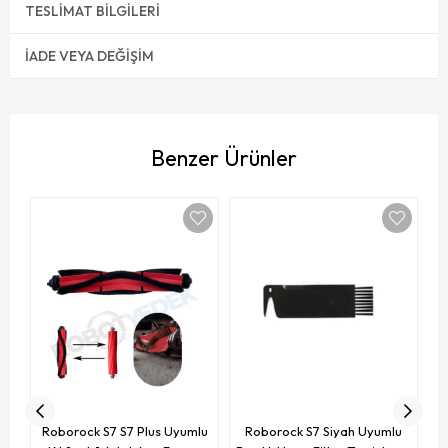
TESLIMAT BILGILERI
İADE VEYA DEĞIŞIM
Benzer Ürünler
R
Roborock S7 S7 Plus Uyumlu
Roborock S7 Siyah Uyumlu