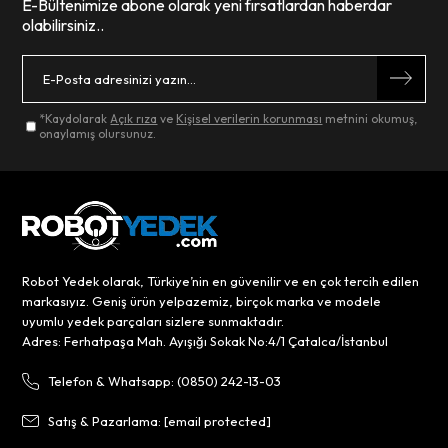
E-Bültenimize abone olarak yeni fırsatlardan haberdar
olabilirsiniz..
*Kaydolarak
Açık rıza
ve
Kişisel verilerin korunması
metnini okumuş,
onaylamış olursunuz.
Robot Yedek olarak, Türkiye’nin en güvenilir ve en çok tercih edilen
markasıyız. Geniş ürün yelpazemiz, birçok marka ve modele
uyumlu yedek parçaları sizlere sunmaktadır.
Adres: Ferhatpaşa Mah. Ayışığı Sokak No:4/1 Çatalca/İstanbul
Telefon & Whatsapp: (0850) 242-13-03
Satış & Pazarlama:
[email protected]