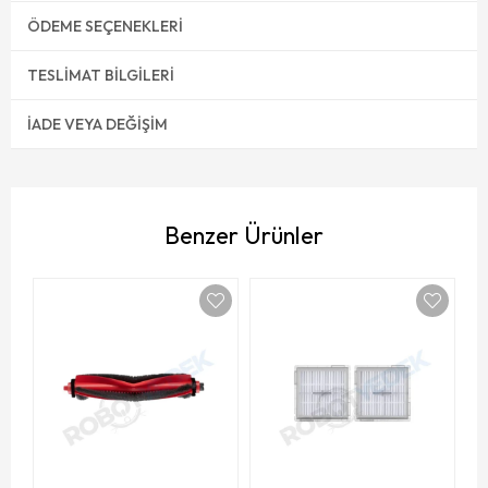
ÖDEME SEÇENEKLERI
TESLIMAT BILGILERI
İADE VEYA DEĞIŞIM
Benzer Ürünler
M