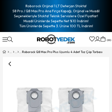
Roborock Orijinal 1 LT Deterjan Stokta!
S8 Pro / Q8 Max Pro Ana Fırça Kapağı, Orijinal ve Muadil
Seçenekleriyle Stokta! Teknik Servislere Özel Fiyatlar!
Muadil Ürünlerde Sepette Net %10 İndirim!
Tüm Ürünlerde Sepette 3. Ürüne 100 TL İndirim!
0
Roborock Q8 Max Pro Plus Uyumlu 4 Adet Toz Çöp Torbası