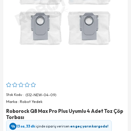
Stok Kodu
(S12-NEW-04-09)
Marka
:
Robot Yedek
Roborock Q8 Max Pro Plus Uyumlu 4 Adet Toz Çöp
Torbası
13 sa, 33 dk
içinde sipariş verirsen
en geç yarın kargoda!