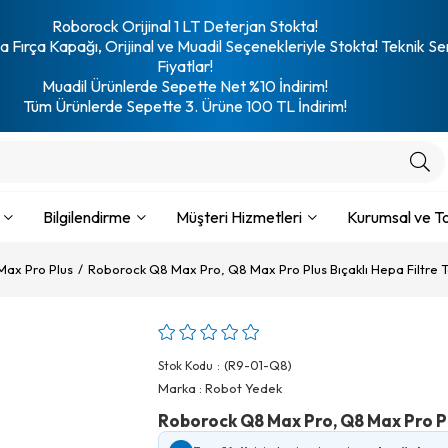
Roborock Orijinal 1 LT Deterjan Stokta!
 Fırça Kapağı, Orijinal ve Muadil Seçenekleriyle Stokta! Teknik Se
Fiyatlar!
Muadil Ürünlerde Sepette Net %10 İndirim!
Tüm Ürünlerde Sepette 3. Ürüne 100 TL İndirim!
Bilgilendirme
Müşteri Hizmetleri
Kurumsal ve To
ax Pro Plus
Roborock Q8 Max Pro, Q8 Max Pro Plus Bıçaklı Hepa Filtre 
(R9-01-Q8)
Stok Kodu
Marka
:
Robot Yedek
Roborock Q8 Max Pro, Q8 Max Pro Plu