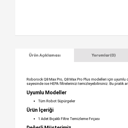
Ürün Açıklaması
Yorumlar
(0)
Roborock Q8 Max Pro, Q8 Max Pro Plus modelleri için uyumlu olan
sayesinde ise HEPA filtrelerinizi temizleyebilirsiniz. Bu pratik a
Uyumlu Modeller
Tüm Robot Süpürgeler
Ürün İçeriği
1 Adet Bıçaklı Filtre Temizleme Fırçası
Değerli Müşterimiz