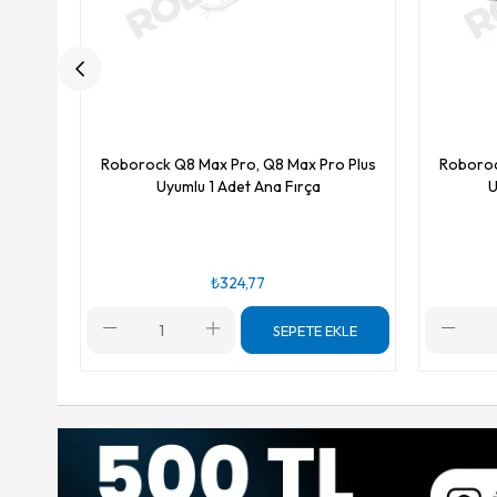
Roborock Q8 Max Pro, Q8 Max Pro Plus
Roboroc
Uyumlu 1 Adet Ana Fırça
U
₺324,77
SEPETE EKLE