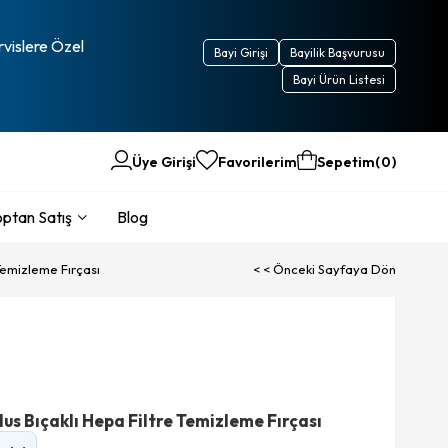
rvislere Özel
Bayi Girişi
Bayilik Başvurusu
Bayi Ürün Listesi
Üye Girişi
Favorilerim
Sepetim
0
ptan Satış
Blog
Temizleme Fırçası
< < Önceki Sayfaya Dön
s Bıçaklı Hepa Filtre Temizleme Fırçası