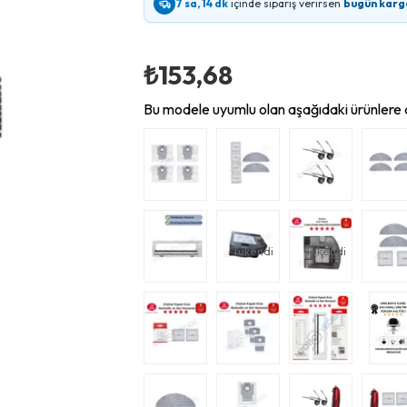
7 sa, 14 dk
içinde sipariş verirsen
bugün karg
₺153,68
Bu modele uyumlu olan aşağıdaki ürünlere d
Tükendi
Tükendi