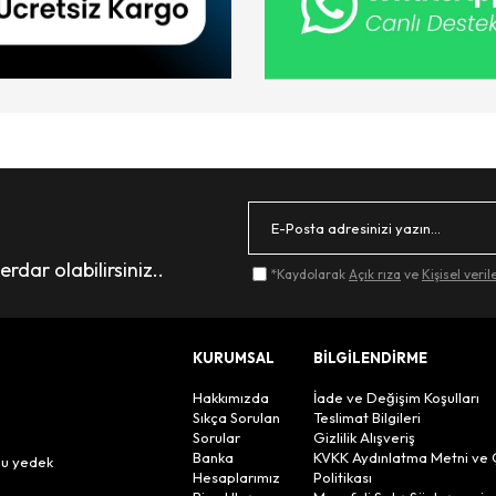
dar olabilirsiniz..
*Kaydolarak
Açık rıza
ve
Kişisel veri
KURUMSAL
BİLGİLENDİRME
Hakkımızda
İade ve Değişim Koşulları
Sıkça Sorulan
Teslimat Bilgileri
Sorular
Gizlilik Alışveriş
n
Banka
KVKK Aydınlatma Metni ve 
lu yedek
Hesaplarımız
Politikası