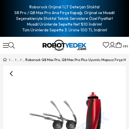
Roborock Orijinal 1 LT Deterjan Stokta!
S8 Pro / Q8 Max Pro Ana Fırça Kapağı, Orijinal ve Muadil
Seçenekleriyle Stokta! Teknik Servislere Özel Fiyatlar!
Muadil Ürünlerde Sepette Net %10 İndirim!
Tüm Ürünlerde Sepette 3. Ürüne 100 TL İndirim!
0