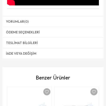
YORUMLAR
(0)
ÖDEME SEÇENEKLERI
TESLIMAT BILGILERI
İADE VEYA DEĞIŞIM
Benzer Ürünler
M