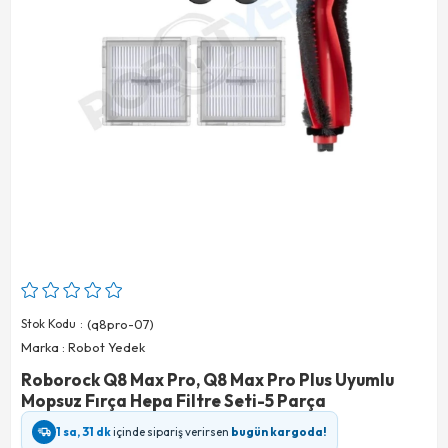
Stok Kodu
(q8pro-07)
Marka
:
Robot Yedek
Roborock Q8 Max Pro, Q8 Max Pro Plus Uyumlu
Mopsuz Fırça Hepa Filtre Seti-5 Parça
1 sa, 31 dk
içinde sipariş verirsen
bugün kargoda!