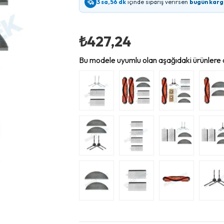
3 sa, 56 dk
içinde sipariş verirsen
bugün karg
₺427,24
Bu modele uyumlu olan aşağıdaki ürünlere d