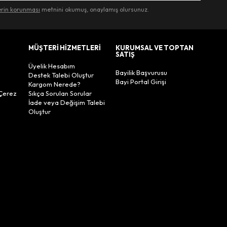
lerin korunması
metnini okumuş, onaylamış olursunuz.
MÜŞTERİ HİZMETLERİ
KURUMSAL VE TOPTAN
SATIŞ
Üyelik Hesabım
Bayilik Başvurusu
Destek Talebi Oluştur
Bayi Portal Girişi
Kargom Nerede?
Çerez
Sıkça Sorulan Sorular
İade veya Değişim Talebi
Oluştur