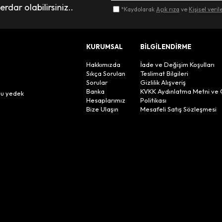
dar olabilirsiniz..
*Kaydolarak
Açık rıza
ve
Kişisel veri
KURUMSAL
BİLGİLENDİRME
Hakkımızda
İade ve Değişim Koşulları
Sıkça Sorulan
Teslimat Bilgileri
Sorular
Gizlilik Alışveriş
n
Banka
KVKK Aydınlatma Metni ve 
lu yedek
Hesaplarımız
Politikası
Bize Ulaşın
Mesafeli Satış Sözleşmesi