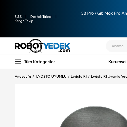
S8 Pro / Q8 Max Pro Ana
S.S.S
Destek Talebi
Kargo Takip
Tüm Kategoriler
Kurumsal
Anasayfa
LYDSTO UYUMLU
Lydsto R1
Lydsto R1 Uyumlu Ye