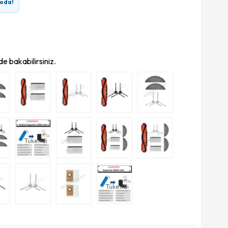
oda!
e bakabilirsiniz.
Tükendi
Tükendi