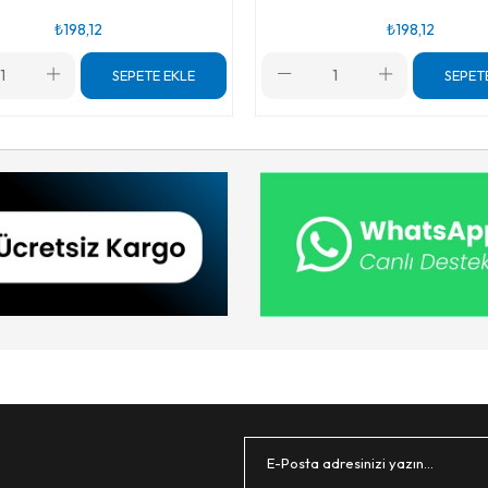
₺198,12
₺198,12
SEPETE EKLE
SEPET