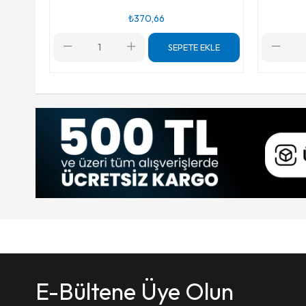
₺370,66
SEPETE EKLE
E-Bültene Üye Olun