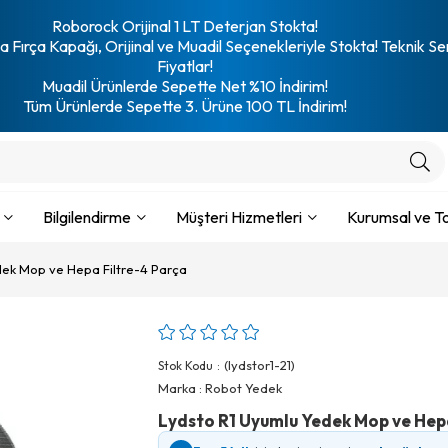
Roborock Orijinal 1 LT Deterjan Stokta!
 Fırça Kapağı, Orijinal ve Muadil Seçenekleriyle Stokta! Teknik Se
Fiyatlar!
Muadil Ürünlerde Sepette Net %10 İndirim!
Tüm Ürünlerde Sepette 3. Ürüne 100 TL İndirim!
Bilgilendirme
Müşteri Hizmetleri
Kurumsal ve To
dek Mop ve Hepa Filtre-4 Parça
(lydstor1-21)
Stok Kodu
Marka
:
Robot Yedek
Lydsto R1 Uyumlu Yedek Mop ve Hep