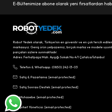
E-Bültenimize abone olarak yeni fırsatlardan haber
Robot Yedek olarak, Türkiye’nin en güvenilir ve en çok tercih edile
markasıyız. Geniş ürün yelpazemiz, birçok marka ve modele uyum
parçaları sizlere sunmaktadır.
Adres: Ferhatpaşa Mah. Ayışığı Sokak No:4/1 Çatalca/İstanbul
Telefon & Whatsapp: (0850) 242-13-03
Satış & Pazarlama:
[email protected]
Satış Sonrası Destek:
[email protected]
Muhasebe:
[email protected]
Şirket Yöneticisi:
[email protected]