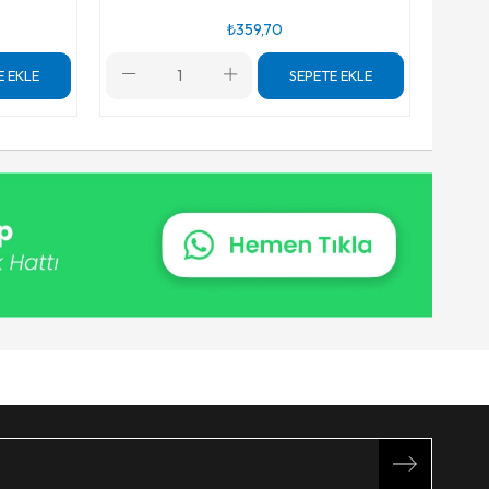
₺359,70
E EKLE
SEPETE EKLE