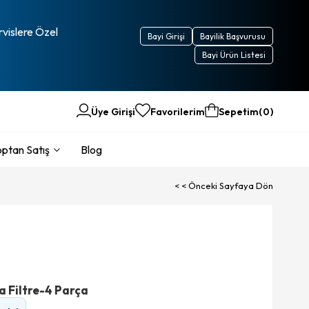
rvislere Özel
Bayi Girişi
Bayilik Başvurusu
Bayi Ürün Listesi
Üye Girişi
Favorilerim
Sepetim
0
ptan Satış
Blog
< < Önceki Sayfaya Dön
a Filtre-4 Parça