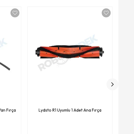
Lyd
Yan Fırça
Lydsto R1 Uyumlu 1 Adet Ana Fırça