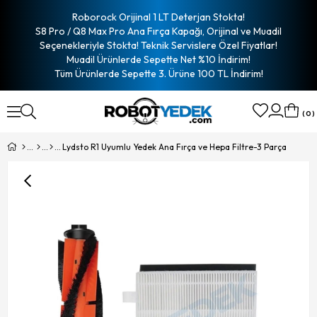
Roborock Orijinal 1 LT Deterjan Stokta!
S8 Pro / Q8 Max Pro Ana Fırça Kapağı, Orijinal ve Muadil
Seçenekleriyle Stokta! Teknik Servislere Özel Fiyatlar!
Muadil Ürünlerde Sepette Net %10 İndirim!
Tüm Ürünlerde Sepette 3. Ürüne 100 TL İndirim!
0
Lydsto R1 Uyumlu Yedek Ana Fırça ve Hepa Filtre-3 Parça