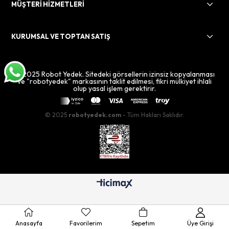
MÜŞTERİ HİZMETLERİ
KURUMSAL VE TOPTAN SATIŞ
© 2025 Robot Yedek. Sitedeki görsellerin izinsiz kopyalanması
ve "robotyedek" markasının taklit edilmesi, fikri mülkiyet ihlali
olup yasal işlem gerektirir.
© 2025
robotyedek.com
- Tüm Hakları Saklıdır.
Anasayfa
Favorilerim
Sepetim
Üye Girişi