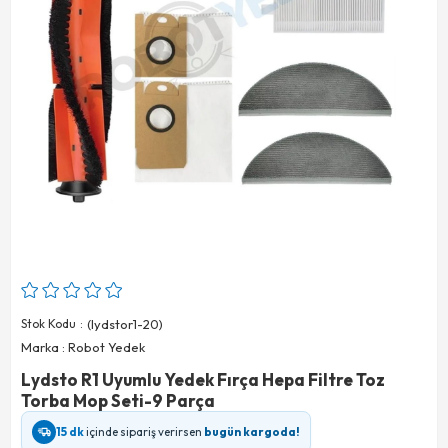
Stok Kodu
(lydstor1-20)
Marka
:
Robot Yedek
Lydsto R1 Uyumlu Yedek Fırça Hepa Filtre Toz
Torba Mop Seti-9 Parça
15 dk
içinde sipariş verirsen
bugün kargoda!