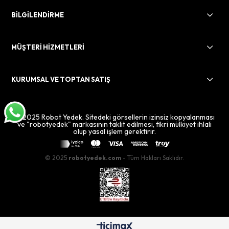
BİLGİLENDİRME
MÜŞTERİ HİZMETLERİ
KURUMSAL VE TOPTAN SATIŞ
© 2025 Robot Yedek. Sitedeki görsellerin izinsiz kopyalanması
ve "robotyedek" markasının taklit edilmesi, fikri mülkiyet ihlali
olup yasal işlem gerektirir.
© 2025
robotyedek.com
- Tüm Hakları Saklıdır.