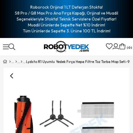
Roborock Orijinal 1 LT Deterjan Stokta!
S8 Pro / Q8 Max Pro Ana Fırça Kapağı, Orijinal ve Muadil
Seçenekleriyle Stokta! Teknik Servislere Özel Fiyatlar!
Muadil Ürünlerde Sepette Net %10 İndirim!
Tüm Ürünlerde Sepette 3. Ürüne 100 TL İndirim!
0
Lydsto R1 Uyumlu Yedek Fırça Hepa Filtre Toz Torba Mop Seti-9 