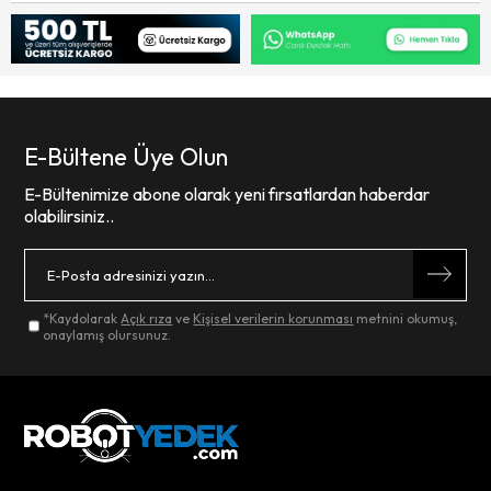
E-Bültene Üye Olun
E-Bültenimize abone olarak yeni fırsatlardan haberdar
olabilirsiniz..
*Kaydolarak
Açık rıza
ve
Kişisel verilerin korunması
metnini okumuş,
onaylamış olursunuz.