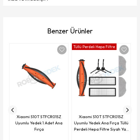
Benzer Ürünler
Tüllü Perdeli Hepa Filtre
Xiaomi S10T STFCR01SZ
Xiaomi S10T STFCR01SZ
Uyumlu Yedek 1 Adet Ana
Uyumlu Yedek Ana Fırça Tüllü
Fırça
Perdeli Hepa Filtre Siyah Yan
Fırça Mop-7 Parça