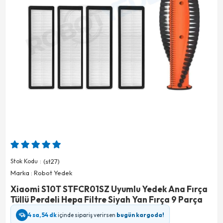
Stok Kodu
(st27)
Marka
:
Robot Yedek
Xiaomi S10T STFCR01SZ Uyumlu Yedek Ana Fırça
Tüllü Perdeli Hepa Filtre Siyah Yan Fırça 9 Parça
4 sa, 54 dk
içinde sipariş verirsen
bugün kargoda!