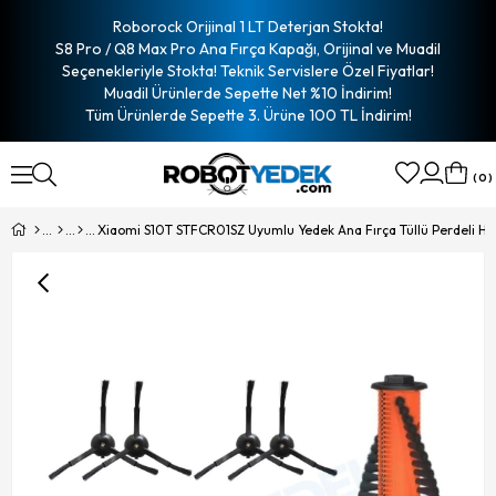
Roborock Orijinal 1 LT Deterjan Stokta!
S8 Pro / Q8 Max Pro Ana Fırça Kapağı, Orijinal ve Muadil
Seçenekleriyle Stokta! Teknik Servislere Özel Fiyatlar!
Muadil Ürünlerde Sepette Net %10 İndirim!
Tüm Ürünlerde Sepette 3. Ürüne 100 TL İndirim!
0