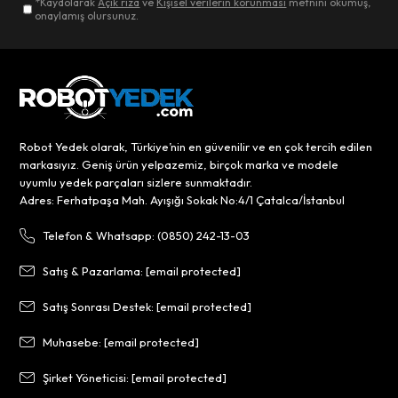
*Kaydolarak
Açık rıza
ve
Kişisel verilerin korunması
metnini okumuş,
onaylamış olursunuz.
Robot Yedek olarak, Türkiye’nin en güvenilir ve en çok tercih edilen
markasıyız. Geniş ürün yelpazemiz, birçok marka ve modele
uyumlu yedek parçaları sizlere sunmaktadır.
Adres: Ferhatpaşa Mah. Ayışığı Sokak No:4/1 Çatalca/İstanbul
Telefon & Whatsapp: (0850) 242-13-03
Satış & Pazarlama:
[email protected]
Satış Sonrası Destek:
[email protected]
Muhasebe:
[email protected]
Şirket Yöneticisi:
[email protected]