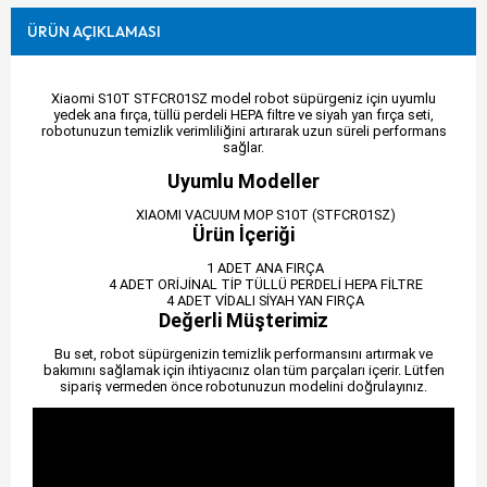
ÜRÜN AÇIKLAMASI
Xiaomi S10T STFCR01SZ model robot süpürgeniz için uyumlu
yedek ana fırça, tüllü perdeli HEPA filtre ve siyah yan fırça seti,
robotunuzun temizlik verimliliğini artırarak uzun süreli performans
sağlar.
Uyumlu Modeller
XIAOMI VACUUM MOP S10T (STFCR01SZ)
Ürün İçeriği
1 ADET ANA FIRÇA
4 ADET ORİJİNAL TİP TÜLLÜ PERDELİ HEPA FİLTRE
4 ADET VİDALI SİYAH YAN FIRÇA
Değerli Müşterimiz
Bu set, robot süpürgenizin temizlik performansını artırmak ve
bakımını sağlamak için ihtiyacınız olan tüm parçaları içerir. Lütfen
sipariş vermeden önce robotunuzun modelini doğrulayınız.