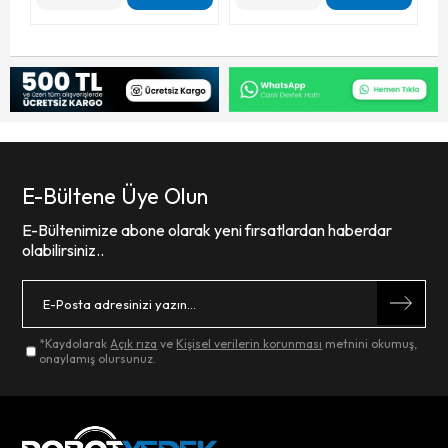
E-Bültene Üye Olun
E-Bültenimize abone olarak yeni fırsatlardan haberdar
olabilirsiniz..
*Kaydolarak
Açık rıza
ve
Kişisel verilerin korunması
metnini okumuş,
onaylamış olursunuz.