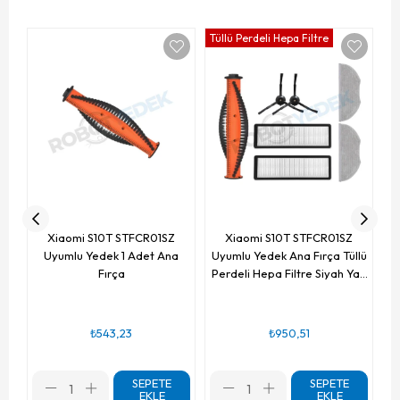
Tüllü Perdeli Hepa Filtre
Xiaomi S10T STFCR01SZ
Xiaomi S10T STFCR01SZ
Uyumlu Yedek 1 Adet Ana
Uyumlu Yedek Ana Fırça Tüllü
Fırça
Perdeli Hepa Filtre Siyah Yan
Fırça Mop-7 Parça
₺543,23
₺950,51
SEPETE
SEPETE
EKLE
EKLE