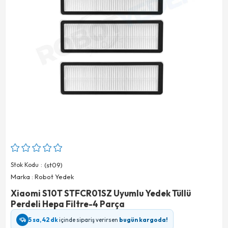
Stok Kodu
(st09)
Marka
:
Robot Yedek
Xiaomi S10T STFCR01SZ Uyumlu Yedek Tüllü
Perdeli Hepa Filtre-4 Parça
5 sa, 42 dk
içinde sipariş verirsen
bugün kargoda!