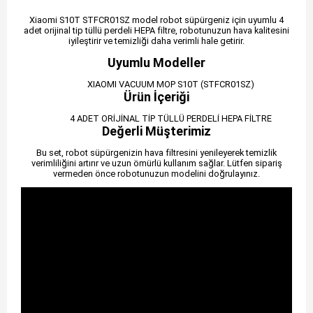
Xiaomi S10T STFCR01SZ model robot süpürgeniz için uyumlu 4
adet orijinal tip tüllü perdeli HEPA filtre, robotunuzun hava kalitesini
iyileştirir ve temizliği daha verimli hale getirir.
Uyumlu Modeller
XIAOMI VACUUM MOP S10T (STFCR01SZ)
Ürün İçeriği
4 ADET ORİJİNAL TİP TÜLLÜ PERDELİ HEPA FİLTRE
Değerli Müşterimiz
Bu set, robot süpürgenizin hava filtresini yenileyerek temizlik
verimliliğini artırır ve uzun ömürlü kullanım sağlar. Lütfen sipariş
vermeden önce robotunuzun modelini doğrulayınız.