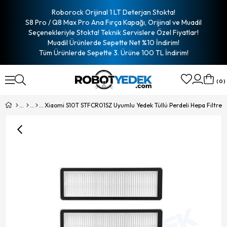
Roborock Orijinal 1 LT Deterjan Stokta!
S8 Pro / Q8 Max Pro Ana Fırça Kapağı, Orijinal ve Muadil
Seçenekleriyle Stokta! Teknik Servislere Özel Fiyatlar!
Muadil Ürünlerde Sepette Net %10 İndirim!
Tüm Ürünlerde Sepette 3. Ürüne 100 TL İndirim!
0
Xiaomi S10T STFCR01SZ Uyumlu Yedek Tüllü Perdeli Hepa Filtre-