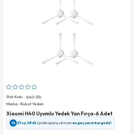
Stok Kodu
(h40-33)
Marka
:
Robot Yedek
Xiaomi H40 Uyumlu Yedek Yan Fırça-6 Adet
23 sa, 48 dk
içinde sipariş verirsen
en geç yarın kargoda!