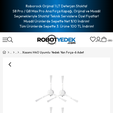
Roborock Orijinal 1 LT Deterjan Stokta!
S8 Pro / Q8 Max Pro Ana Fırça Kapağı, Orijinal ve Muadil
Seçenekleriyle Stokta! Teknik Servislere Özel Fiyatlar!
Muadil Ürünlerde Sepette Net %10 İndirim!
Tüm Ürünlerde Sepette 3. Ürüne 100 TL İndirim!
0
Xiaomi H40 Uyumlu Yedek Yan Fırça-6 Adet