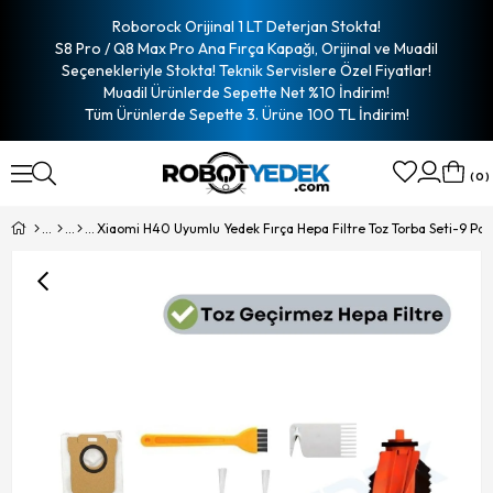
Roborock Orijinal 1 LT Deterjan Stokta!
S8 Pro / Q8 Max Pro Ana Fırça Kapağı, Orijinal ve Muadil
Seçenekleriyle Stokta! Teknik Servislere Özel Fiyatlar!
Muadil Ürünlerde Sepette Net %10 İndirim!
Tüm Ürünlerde Sepette 3. Ürüne 100 TL İndirim!
0
Xiaomi H40 Uyumlu Yedek Fırça Hepa Filtre Toz Torba Seti-9 Par