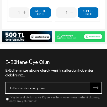
SEPETE
SEPETE
EKLE
EKLE
E-Bültene Üye Olun
E-Bültenimize abone olarak yeni fırsatlardan haberdar
olabilirsiniz..
*Kaydolarak
Açık rıza
ve
Kişisel verilerin korunması
metnini okumuş,
onaylamış olursunuz.