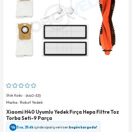
Stok Kodu
(h40-53)
Marka
:
Robot Yedek
Xiaomi H40 Uyumlu Yedek Fırça Hepa Filtre Toz
Torba Seti-9 Parça
3 sa, 35 dk
içinde sipariş verirsen
bugün kargoda!