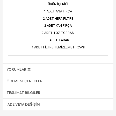
ÜRÜN İÇERİĞİ
1 ADET ANA FIRÇA
2 ADET HEPA FİLTRE
2 ADET YAN FIRÇA
2 ADET TOZ TORBASI
1 ADET TARAK
1 ADET FİLTRE TEMİZLEME FIRÇASI
YORUMLAR
(0)
ÖDEME SEÇENEKLERI
TESLIMAT BILGILERI
İADE VEYA DEĞIŞIM