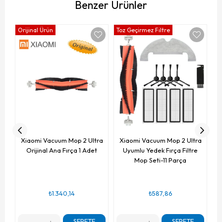
Benzer Ürünler
Orijinal Ürün
Toz Geçirmez Filtre
Xi
Xiaomi Vacuum Mop 2 Ultra
Xiaomi Vacuum Mop 2 Ultra
Orijinal Ana Fırça 1 Adet
Uyumlu Yedek Fırça Filtre
Mop Seti-11 Parça
₺1.340,14
₺587,86
SEPETE
SEPETE