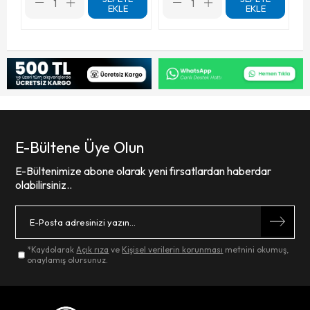
EKLE
EKLE
E-Bültene Üye Olun
E-Bültenimize abone olarak yeni fırsatlardan haberdar
olabilirsiniz..
*Kaydolarak
Açık rıza
ve
Kişisel verilerin korunması
metnini okumuş,
onaylamış olursunuz.