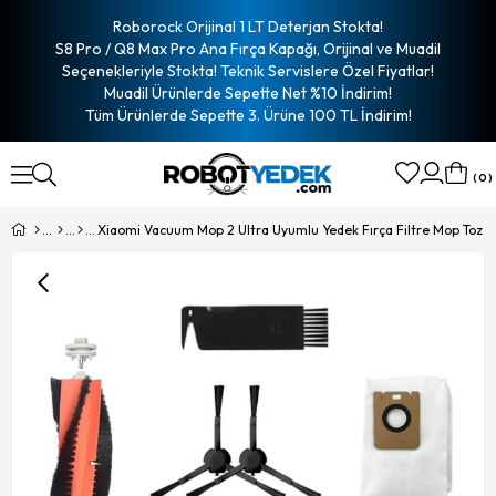
Roborock Orijinal 1 LT Deterjan Stokta!
S8 Pro / Q8 Max Pro Ana Fırça Kapağı, Orijinal ve Muadil
Seçenekleriyle Stokta! Teknik Servislere Özel Fiyatlar!
Muadil Ürünlerde Sepette Net %10 İndirim!
Tüm Ürünlerde Sepette 3. Ürüne 100 TL İndirim!
0