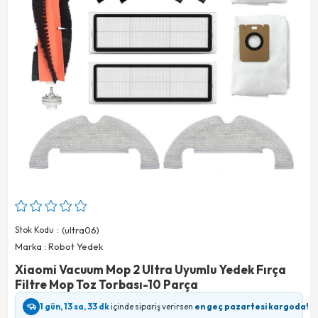
Stok Kodu
(ultra06)
Marka
:
Robot Yedek
Xiaomi Vacuum Mop 2 Ultra Uyumlu Yedek Fırça
Filtre Mop Toz Torbası-10 Parça
1 gün, 13 sa, 33 dk
içinde sipariş verirsen
en geç pazartesi kargoda!