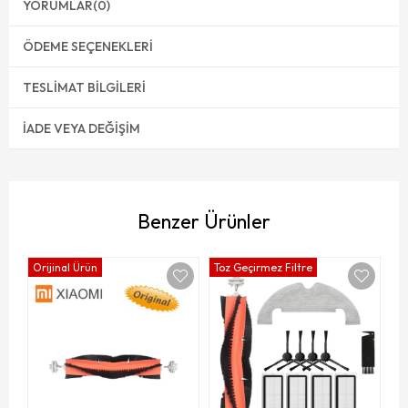
YORUMLAR
(0)
ÖDEME SEÇENEKLERI
TESLIMAT BILGILERI
İADE VEYA DEĞIŞIM
Benzer Ürünler
Orijinal Ürün
Toz Geçirmez Filtre
Xi