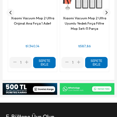
Xiaomi Vacuum Mop 2 Ultra
Xiaomi Vacuum Mop 2 Ultra
Orijinal Ana Fırça 1 Adet
Uyumlu Yedek Fırça Filtre
Mop Seti-11 Parça
₺1.340,14
₺587,86
SEPETE
SEPETE
EKLE
EKLE
E-Bültene Üye Olun