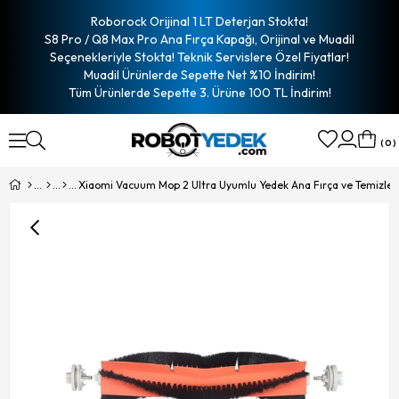
Roborock Orijinal 1 LT Deterjan Stokta!
S8 Pro / Q8 Max Pro Ana Fırça Kapağı, Orijinal ve Muadil
Seçenekleriyle Stokta! Teknik Servislere Özel Fiyatlar!
Muadil Ürünlerde Sepette Net %10 İndirim!
Tüm Ürünlerde Sepette 3. Ürüne 100 TL İndirim!
0