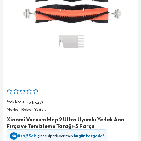
Stok Kodu
(ultra27)
Marka
:
Robot Yedek
Xiaomi Vacuum Mop 2 Ultra Uyumlu Yedek Ana
Fırça ve Temizleme Tarağı-3 Parça
8 sa, 53 dk
içinde sipariş verirsen
bugün kargoda!