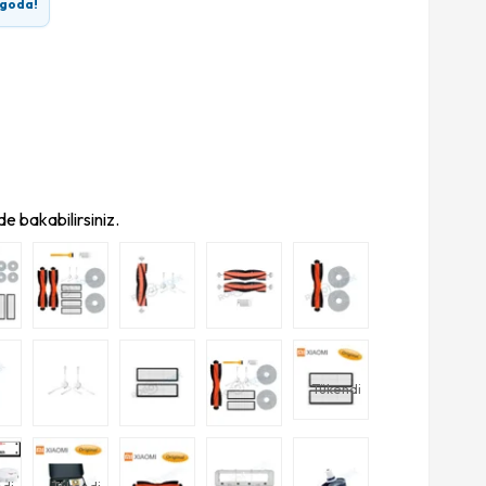
rgoda!
e bakabilirsiniz.
Tükendi