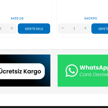
₺455,06
₺409,90
SEPETE EKLE
SEPET