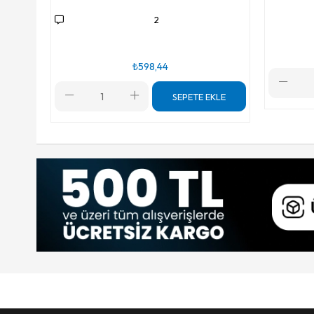
2
₺598,44
SEPETE EKLE