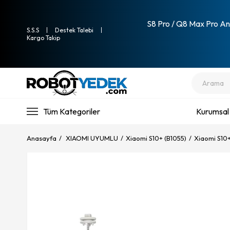
S8 Pro / Q8 Max Pro Ana
S.S.S
Destek Talebi
Kargo Takip
Tüm Kategoriler
Kurumsal
Anasayfa
XIAOMI UYUMLU
Xiaomi S10+ (B1055)
Xiaomi S10+