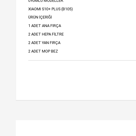
UYUMLU MODELLER:
XIAOMI S10+ PLUS (B105)
ÜRÜN İÇERİĞİ
1 ADET ANA FIRÇA
2 ADET HEPA FİLTRE
2 ADET YAN FIRÇA
2 ADET MOP BEZ