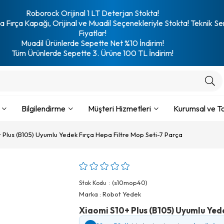
Roborock Orijinal 1 LT Deterjan Stokta!
 Fırça Kapağı, Orijinal ve Muadil Seçenekleriyle Stokta! Teknik Se
Fiyatlar!
Muadil Ürünlerde Sepette Net %10 İndirim!
Tüm Ürünlerde Sepette 3. Ürüne 100 TL İndirim!
Bilgilendirme
Müşteri Hizmetleri
Kurumsal ve To
 Plus (B105) Uyumlu Yedek Fırça Hepa Filtre Mop Seti-7 Parça
(s10mop40)
Stok Kodu
Marka
:
Robot Yedek
Xiaomi S10+ Plus (B105) Uyumlu Yede