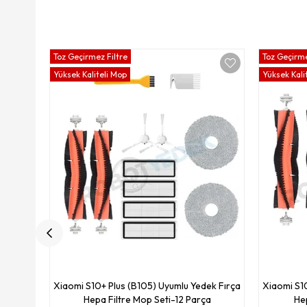
Toz Geçirmez Filtre
Toz Geçirme
Yüksek Kaliteli Mop
Yüksek Kali
Xiaomi S10+ Plus (B105) Uyumlu Yedek Fırça
Xiaomi S10
Hepa Filtre Mop Seti-12 Parça
Hep