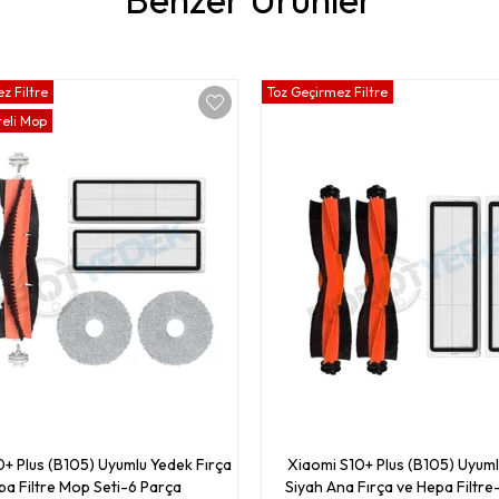
z Filtre
Toz Geçirmez Filtre
teli Mop
+ Plus (B105) Uyumlu Yedek Fırça
Xiaomi S10+ Plus (B105) Uyum
a Filtre Mop Seti-6 Parça
Siyah Ana Fırça ve Hepa Filtre