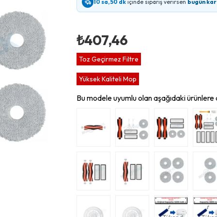
10 sa, 50 dk
içinde sipariş verirsen
bugün ka
₺407,46
Toz Geçirmez Filtre
Yüksek Kaliteli Mop
Bu modele uyumlu olan aşağıdaki ürünlere d