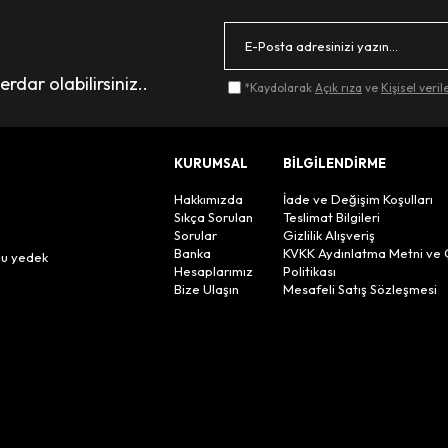
dar olabilirsiniz..
*Kaydolarak
Açık rıza
ve
Kişisel veri
KURUMSAL
BİLGİLENDİRME
Hakkımızda
İade ve Değişim Koşulları
Sıkça Sorulan
Teslimat Bilgileri
Sorular
Gizlilik Alışveriş
n
Banka
KVKK Aydınlatma Metni ve 
lu yedek
Hesaplarımız
Politikası
Bize Ulaşın
Mesafeli Satış Sözleşmesi