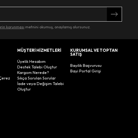
lerin korunması
metnini okumuş, onaylamış olursunuz.
MÜŞTERİ HİZMETLERİ
KURUMSAL VE TOPTAN
SATIŞ
Üyelik Hesabım
Bayilik Başvurusu
Destek Talebi Oluştur
Bayi Portal Girişi
Kargom Nerede?
Çerez
Sıkça Sorulan Sorular
İade veya Değişim Talebi
Oluştur