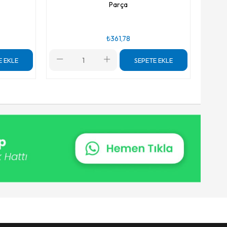
Parça
₺361,78
E EKLE
SEPETE EKLE