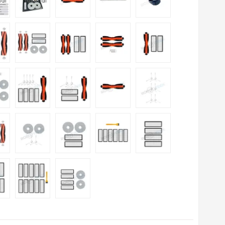
di
Tükendi