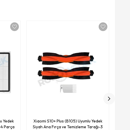
Toz Geçi
Xiao
Siya
lu Yedek
Xiaomi S10+ Plus (B105) Uyumlu Yedek
-4 Parça
Siyah Ana Fırça ve Temizleme Tarağı-3