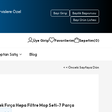
rvislere Özel
Bayi Girişi
Bayilik Başvurusu
Bayi Ürün Listesi
Üye Girişi
Favorilerim
Sepetim
0
ptan Satış
Blog
< < Önceki Sayfaya Dön
k Fırça Hepa Filtre Mop Seti-7 Parça