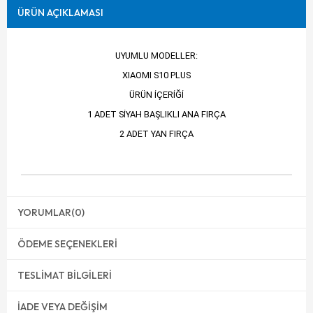
ÜRÜN AÇIKLAMASI
UYUMLU MODELLER:
XIAOMI S10 PLUS
ÜRÜN İÇERİĞİ
1 ADET SİYAH BAŞLIKLI ANA FIRÇA
2 ADET YAN FIRÇA
YORUMLAR
(0)
ÖDEME SEÇENEKLERI
TESLIMAT BILGILERI
İADE VEYA DEĞIŞIM