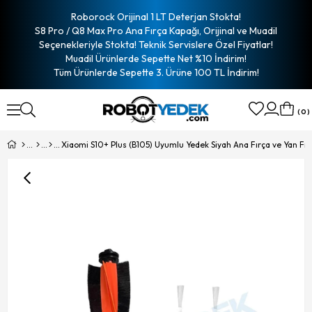
Roborock Orijinal 1 LT Deterjan Stokta!
S8 Pro / Q8 Max Pro Ana Fırça Kapağı, Orijinal ve Muadil
Seçenekleriyle Stokta! Teknik Servislere Özel Fiyatlar!
Muadil Ürünlerde Sepette Net %10 İndirim!
Tüm Ürünlerde Sepette 3. Ürüne 100 TL İndirim!
0
Xiaomi S10+ Plus (B105) Uyumlu Yedek Siyah Ana Fırça ve Yan Fır