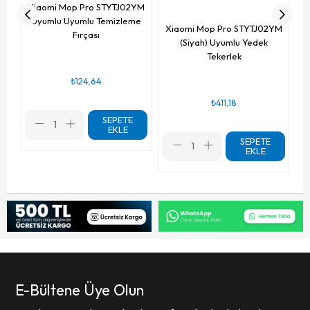
Xiaomi Mop Pro STYTJ02YM
Uyumlu Uyumlu Temizleme
Xiaomi Mop Pro STYTJ02YM
Fırçası
(Siyah) Uyumlu Yedek
Tekerlek
₺124,64
₺411,18
SEPETE
EKLE
SEPETE
EKLE
E-Bültene Üye Olun