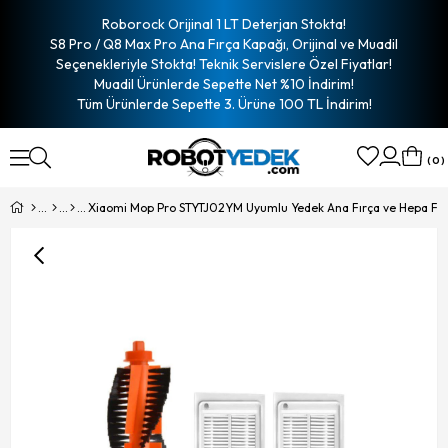
Roborock Orijinal 1 LT Deterjan Stokta!
S8 Pro / Q8 Max Pro Ana Fırça Kapağı, Orijinal ve Muadil
Seçenekleriyle Stokta! Teknik Servislere Özel Fiyatlar!
Muadil Ürünlerde Sepette Net %10 İndirim!
Tüm Ürünlerde Sepette 3. Ürüne 100 TL İndirim!
0
Xiaomi Mop Pro STYTJ02YM Uyumlu Yedek Ana Fırça ve Hepa Filt