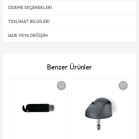
ÖDEME SEÇENEKLERI
TESLIMAT BILGILERI
İADE VEYA DEĞIŞIM
Benzer Ürünler
X