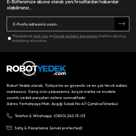
E-Bültenimize abone olarak yeni fırsatlardan haberdar
olabilirsiniz..
*Kaydolarak
Açık rıza
ve
Kişisel verilerin korunması
metnini okumuş,
onaylamış olursunuz.
Robot Yedek olarak, Türkiye’nin en güvenilir ve en çok tercih edilen
markasıyız. Geniş ürün yelpazemiz, birçok marka ve modele
uyumlu yedek parçaları sizlere sunmaktadır.
Adres: Ferhatpaşa Mah. Ayışığı Sokak No:4/1 Çatalca/İstanbul
Telefon & Whatsapp: (0850) 242-13-03
Satış & Pazarlama:
[email protected]